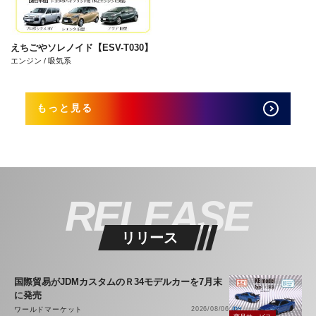
えちごやソレノイド【ESV-T030】
エンジン / 吸気系
もっと見る
RELEASE
リリース
国際貿易がJDMカスタムのＲ34モデルカーを7月末
に発売
ワールドマーケット
2026/08/06