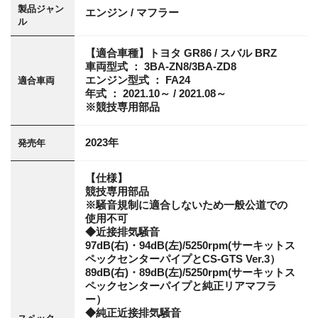
製品ジャン
エンジン / マフラー
ル
【適合車種】トヨタ GR86 / スバル BRZ
車両型式 ： 3BA-ZN8/3BA-ZD8
エンジン型式 ： FA24
適合車両
年式 ： 2021.10～ / 2021.08～
※競技専用部品
2023年
発売年
【仕様】
競技専用部品
※騒音規制に適合しないため一般公道での
使用不可
◆近接排気騒音
97dB(右)・94dB(左)/5250rpm(サーキットス
ペックセンターパイプとCS-GTS Ver.3）
89dB(右)・89dB(左)/5250rpm(サーキットス
ペックセンターパイプと純正リアマフラ
ー）
◆純正近接排気騒音