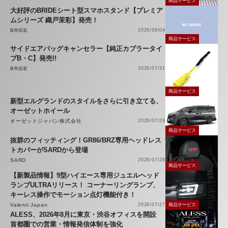
商品サービス
大好評のBRIDEシート型スマホスタンド【プレミア
ムシリーズ 織戸茉彩】発売！
BRIDE
2026/08/04
商品サービス
サイドエアバッグキャンセラー【純正カプラータイ
プB・C】発売!!
BRIDE
2026/07/31
商品サービス
新型エルグランドのスタイルをさらに引き立てる、
オーゼットホイール
オーゼットジャパン株式会社
2026/07/29
商品サービス
抜群のフィッティング！GR86/BRZ専用ヘッドレス
トカバーがSARDから登場
SARD
2026/07/28
商品サービス
【新製品情報】9型ハイエース専用ジュエルヘッド
ランプULTRAリリース！ コーナーリングランプ、
キーレス操作でモーション点灯機能付き！
Valenti Japan
2026/07/27
商品サービス
ALESS、2026年8月に東京・渋谷オフィスを開設
首都圏での営業・情報発信体制を強化