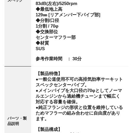
スペック
83dB(左右)/5250rpm
◆最低地上高
129㎜ [リアメンバー下パイプ部]
◆分割/口径
1分割 / 70φ
◆交換部位
センターマフラー部
◆材質
SUS
参考作業時間 ： 30分
【製品特徴】
●一般公道使用不可の高排気効率サーキット
スペックセンターパイプ。
●メインパイプを大口径の70φとしてノーマ
ルエンジンから過給機チューンまで幅広く
対応する容量を確保。
●純正フランジの形状と位置を維持している
ためマフラーの組み合わせに自由度があり
パーツ・製
ます。
品説明
【製品構成】