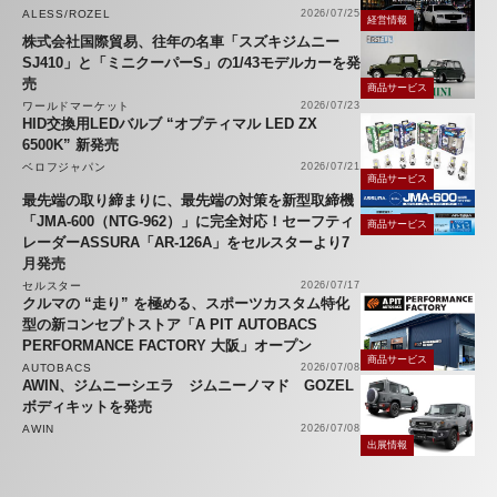
ALESS/ROZEL
2026/07/25
経営情報
株式会社国際貿易、往年の名車「スズキジムニー
SJ410」と「ミニクーパーS」の1/43モデルカーを発
売
商品サービス
ワールドマーケット
2026/07/23
HID交換用LEDバルブ “オプティマル LED ZX
6500K” 新発売
ベロフジャパン
2026/07/21
商品サービス
最先端の取り締まりに、最先端の対策を新型取締機
「JMA-600（NTG-962）」に完全対応！セーフティ
商品サービス
レーダーASSURA「AR-126A」をセルスターより7
月発売
セルスター
2026/07/17
クルマの “走り” を極める、スポーツカスタム特化
型の新コンセプトストア「A PIT AUTOBACS
PERFORMANCE FACTORY 大阪」オープン
商品サービス
AUTOBACS
2026/07/08
AWIN、ジムニーシエラ ジムニーノマド GOZEL
ボディキットを発売
AWIN
2026/07/08
出展情報