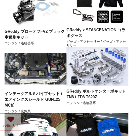
GReddy x STANCENATION コラ
GReddy ブローオフFV2 ブラック
ボグッズ
車種別キット
グッズ・アクセサリー / グッズ・アクセ
エンジン / 過給器系
サリー
GReddy ボルトオンターボキット
インテークアルミパイプセット /
ZN8 / ZD8 T620Z
エアインクスシールド GUN125
エンジン / 過給器系
MC前
エンジン / 吸気系
お気に入り