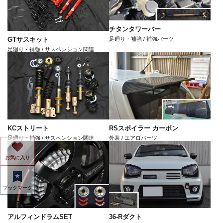
チタンタワーバー
足廻り・補強 / 補強パーツ
GTサスキット
足廻り・補強 / サスペンション関連
KCストリート
RSスポイラー カーボン
足廻り・補強 / サスペンション関連
外装 / エアロパーツ
お気に入り
ブックマーク
アルフィンドラムSET
36-Rダクト