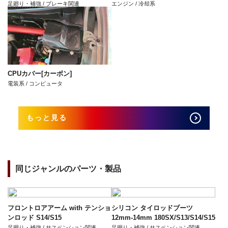
足廻り・補強 / ブレーキ関連
エンジン / 冷却系
CPUカバー[カーボン]
電装系 / コンピュータ
もっと見る
同じジャンルのパーツ・製品
フロントロアアーム with テンショ
シリコン タイロッドブーツ
ンロッド S14/S15
12mm-14mm 180SX/S13/S14/S15
足廻り・補強 / サスペンション関連
足廻り・補強 / サスペンション関連