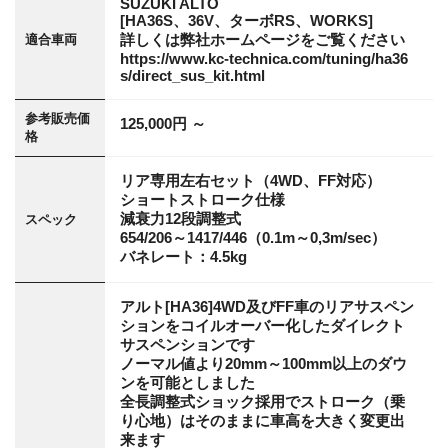
SUZUKI ALTO
[HA36S、36V、ターボRS、WORKS]
詳しくは弊社ホームページをご覧ください
適合車両
https://www.kc-technica.com/tuning/ha36
s/direct_sus_kit.html
参考販売価
125,000円 ～
格
リア専用左右セット（4WD、FF対応）
ショートストローク仕様
減衰力12段調整式
スペック
654/206～1417/446（0.1m～0,3m/sec）
バネレート：4.5kg
アルト[HA36]4WD及びFF車のリアサスペン
ションをコイルオーバー化したダイレクト
サスペンションです
ノーマル値より20mm～100mm以上のダウ
ンを可能としました
全長調整式ショック採用でストローク（乗
り心地）はそのままに車高を大きく変更出
来ます