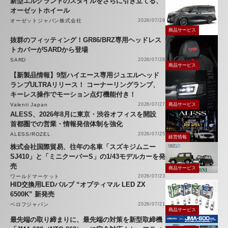
新型エルグランドのスタイルをさらに引き立てる、
オーゼットホイール
オーゼットジャパン株式会社
2026/07/29
商品サービス
抜群のフィッティング！GR86/BRZ専用ヘッドレス
トカバーがSARDから登場
SARD
2026/07/28
商品サービス
【新製品情報】9型ハイエース専用ジュエルヘッド
ランプULTRAリリース！ コーナーリングランプ、
キーレス操作でモーション点灯機能付き！
Valenti Japan
2026/07/27
商品サービス
ALESS、2026年8月に東京・渋谷オフィスを開設
首都圏での営業・情報発信体制を強化
ALESS/ROZEL
2026/07/25
経営情報
株式会社国際貿易、往年の名車「スズキジムニー
SJ410」と「ミニクーパーS」の1/43モデルカーを発
売
商品サービス
ワールドマーケット
2026/07/23
HID交換用LEDバルブ “オプティマル LED ZX
6500K” 新発売
ベロフジャパン
2026/07/21
商品サービス
最先端の取り締まりに、最先端の対策を新型取締機