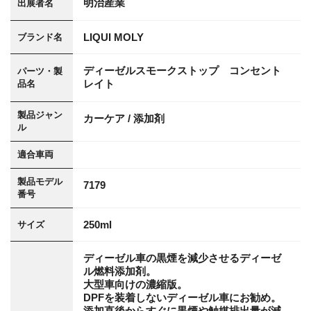
明治産業
出展者名
LIQUI MOLY
ブランド名
ディーゼルスモークストップ コンセント
パーツ・製
レイト
品名
製品ジャン
カーケア / 添加剤
ル
適合車両
製品モデル
7179
番号
250ml
サイズ
ディーゼル車の黒煙を減少させるディーゼ
ル燃料添加剤。
大型車向けの濃縮版。
DPFを装着しないディーゼル車にお勧め。
添加直後からすぐに黒煙や触媒排出量が減