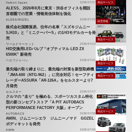
Valenti Japan
2026/07/27
商品サービス
ALESS、2026年8月に東京・渋谷オフィスを開設
首都圏での営業・情報発信体制を強化
ALESS/ROZEL
2026/07/25
経営情報
株式会社国際貿易、往年の名車「スズキジムニー
SJ410」と「ミニクーパーS」の1/43モデルカーを発
売
商品サービス
ワールドマーケット
2026/07/23
HID交換用LEDバルブ “オプティマル LED ZX
6500K” 新発売
ベロフジャパン
2026/07/21
商品サービス
最先端の取り締まりに、最先端の対策を新型取締機
「JMA-600（NTG-962）」に完全対応！セーフティ
商品サービス
レーダーASSURA「AR-126A」をセルスターより7
月発売
セルスター
2026/07/17
クルマの “走り” を極める、スポーツカスタム特化
型の新コンセプトストア「A PIT AUTOBACS
PERFORMANCE FACTORY 大阪」オープン
商品サービス
AUTOBACS
2026/07/08
AWIN、ジムニーシエラ ジムニーノマド GOZEL
ボディキットを発売
AWIN
2026/07/08