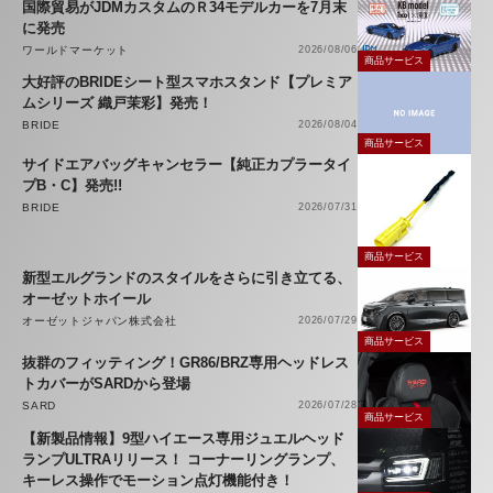
国際貿易がJDMカスタムのＲ34モデルカーを7月末
に発売
ワールドマーケット
2026/08/06
商品サービス
大好評のBRIDEシート型スマホスタンド【プレミア
ムシリーズ 織戸茉彩】発売！
BRIDE
2026/08/04
商品サービス
サイドエアバッグキャンセラー【純正カプラータイ
プB・C】発売!!
BRIDE
2026/07/31
商品サービス
新型エルグランドのスタイルをさらに引き立てる、
オーゼットホイール
オーゼットジャパン株式会社
2026/07/29
商品サービス
抜群のフィッティング！GR86/BRZ専用ヘッドレス
トカバーがSARDから登場
SARD
2026/07/28
商品サービス
【新製品情報】9型ハイエース専用ジュエルヘッド
ランプULTRAリリース！ コーナーリングランプ、
キーレス操作でモーション点灯機能付き！