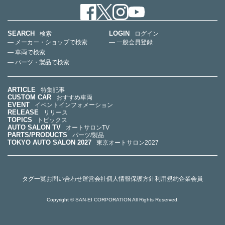
SEARCH
LOGIN
検索
ログイン
— メーカー・ショップで検索
— 一般会員登録
— 車両で検索
— パーツ・製品で検索
ARTICLE
特集記事
CUSTOM CAR
おすすめ車両
EVENT
イベントインフォメーション
RELEASE
リリース
TOPICS
トピックス
AUTO SALON TV
オートサロンTV
PARTS/PRODUCTS
パーツ/製品
TOKYO AUTO SALON 2027
東京オートサロン2027
タグ一覧
お問い合わせ
運営会社
個人情報保護方針
利用規約
企業会員
Copyright © SAN-EI CORPORATION All Rights Reserved.