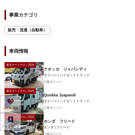
事業カテゴリ
販売・流通（自動車）
車両情報
東京オートサロン2026
クオッカ ジャパンディ
ダイハツ | ハイゼットトラック
三島ダイハツ
東京オートサロン2025
Quokka Jyapandi
ダイハツ | ハイゼットトラック
三島ダイハツ
お気に入り
東京オートサロン2024
ホンダ フリード
ブックマーク
ホンダ | フリード
三島ダイハツ