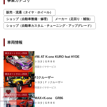
事業カテゴリ
販売・流通（タイヤ・ホイール）
ショップ（自動車整備・修理）
メーカー（足回り・補強）
ショップ（自動車カスタム・チューニング・アップグレード）
車両情報
東京オートサロン2024
#96 AT K-one KURO feat HYDE
トヨタ | ＧＲ８６
共栄タイヤサービス
東京オートサロン2024
FJクルーザー
トヨタ | ＦＪクルーザー
共栄タイヤサービス
東京オートサロン2022
お気に入り
MAX+K-one GR86
トヨタ | ＧＲ８６