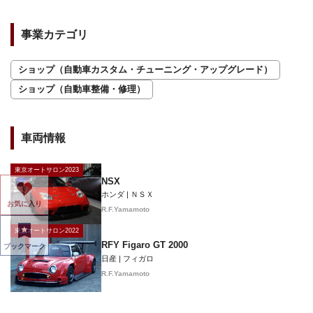
事業カテゴリ
ショップ（自動車カスタム・チューニング・アップグレード）
ショップ（自動車整備・修理）
車両情報
東京オートサロン2023
NSX
ホンダ | ＮＳＸ
お気に入り
R.F.Yamamoto
東京オートサロン2022
RFY Figaro GT 2000
ブックマーク
日産 | フィガロ
R.F.Yamamoto