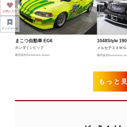
お気に入り
ブックマーク
まこつ自動車 EG6
1048Style 19
ホンダ | シビック
メルセデスＡＭＧ 
株式会社Kamiwaza-Japan
株式会社Kamiwaza-Ja
もっと