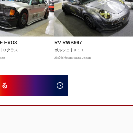
0E EVO3
RV RWB997
| Ｃクラス
ポルシェ | ９１１
pan
株式会社Kamiwaza-Japan
見る