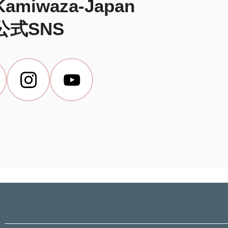
miwaza-Japan
公式SNS