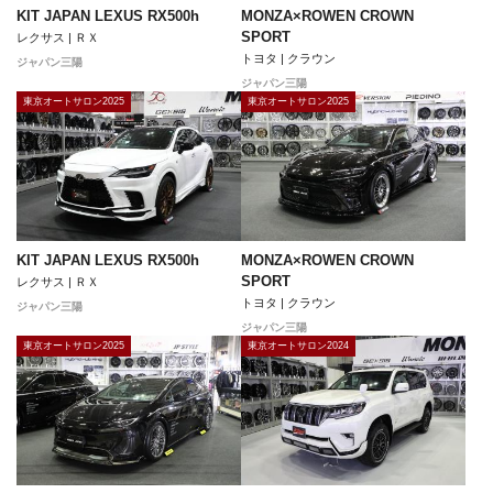
KIT JAPAN LEXUS RX500h
MONZA×ROWEN CROWN
SPORT
レクサス | ＲＸ
トヨタ | クラウン
ジャパン三陽
ジャパン三陽
東京オートサロン2025
東京オートサロン2025
KIT JAPAN LEXUS RX500h
MONZA×ROWEN CROWN
SPORT
レクサス | ＲＸ
トヨタ | クラウン
ジャパン三陽
ジャパン三陽
東京オートサロン2025
東京オートサロン2024