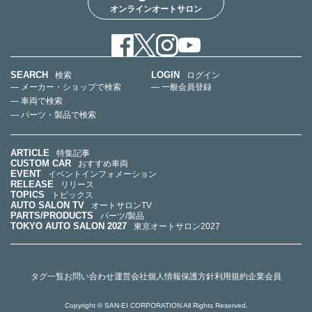
オンラインオートサロン
SEARCH
LOGIN
検索
ログイン
— メーカー・ショップで検索
— 一般会員登録
— 車両で検索
— パーツ・製品で検索
ARTICLE
特集記事
CUSTOM CAR
おすすめ車両
EVENT
イベントインフォメーション
RELEASE
リリース
TOPICS
トピックス
AUTO SALON TV
オートサロンTV
PARTS/PRODUCTS
パーツ/製品
TOKYO AUTO SALON 2027
東京オートサロン2027
タグ一覧
お問い合わせ
運営会社
個人情報保護方針
利用規約
企業会員
Copyright © SAN-EI CORPORATION All Rights Reserved.