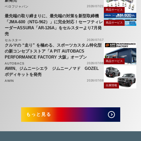
新発売
ベロフジャパン
2026/07/21
商品サービス
最先端の取り締まりに、最先端の対策を新型取締機
「JMA-600（NTG-962）」に完全対応！セーフティレ
商品サービス
ーダーASSURA「AR-126A」をセルスターより7月発
売
セルスター
2026/07/17
クルマの “走り” を極める、スポーツカスタム特化型
の新コンセプトストア「A PIT AUTOBACS
PERFORMANCE FACTORY 大阪」オープン
商品サービス
AUTOBACS
2026/07/08
AWIN、ジムニーシエラ ジムニーノマド GOZEL
ボディキットを発売
AWIN
2026/07/08
出展情報
もっと見る