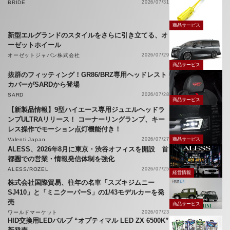
BRIDE
2026/07/31
商品サービス
新型エルグランドのスタイルをさらに引き立てる、オ
ーゼットホイール
オーゼットジャパン株式会社
2026/07/29
商品サービス
抜群のフィッティング！GR86/BRZ専用ヘッドレスト
カバーがSARDから登場
SARD
2026/07/28
商品サービス
【新製品情報】9型ハイエース専用ジュエルヘッドラ
ンプULTRAリリース！ コーナーリングランプ、キー
レス操作でモーション点灯機能付き！
Valenti Japan
2026/07/27
商品サービス
ALESS、2026年8月に東京・渋谷オフィスを開設 首
都圏での営業・情報発信体制を強化
ALESS/ROZEL
2026/07/25
経営情報
株式会社国際貿易、往年の名車「スズキジムニー
SJ410」と「ミニクーパーS」の1/43モデルカーを発
売
商品サービス
ワールドマーケット
2026/07/23
HID交換用LEDバルブ “オプティマル LED ZX 6500K”