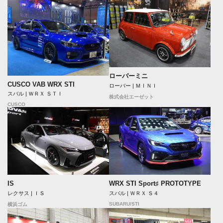
ローバーミニ
CUSCO VAB WRX STI
ローバー | ＭＩＮＩ
スバル | ＷＲＸ ＳＴＩ
株式会社エーゼット
CUSCO
IS
WRX STI Sport♯ PROTOTYPE
レクサス | ＩＳ
スバル | ＷＲＸ Ｓ４
SUBARU/STI
横浜ゴム