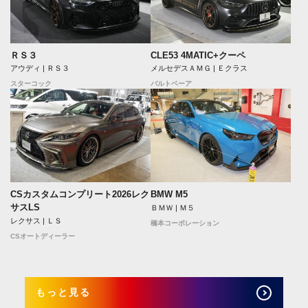
ＲＳ３
CLE53 4MATIC+クーペ
アウディ | ＲＳ３
メルセデスＡＭＧ | Ｅクラス
スターコック
バルトベーア
CSカスタムコンプリート2026レク
BMW M5
サスLS
ＢＭＷ | Ｍ５
レクサス | ＬＳ
橋本コーポレーション
CSオートディーラー
もっと見る