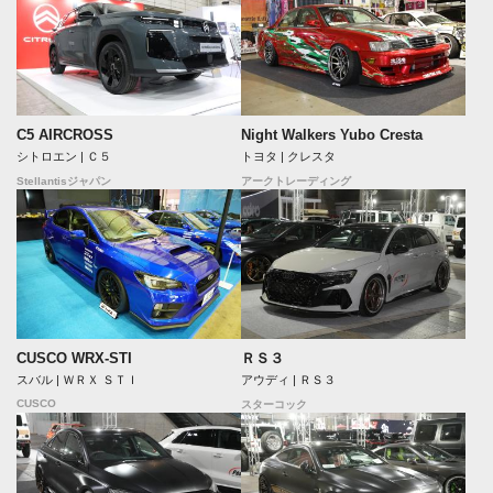
C5 AIRCROSS
Night Walkers Yubo Cresta
シトロエン | Ｃ５
トヨタ | クレスタ
Stellantisジャパン
アークトレーディング
CUSCO WRX-STI
ＲＳ３
スバル | ＷＲＸ ＳＴＩ
アウディ | ＲＳ３
CUSCO
スターコック