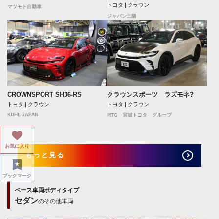
トヨタ | クラウン
マツモト自動車
ジャパン三陽
CROWNSPORT SH36-RS
クラウンスポーツ ラズモネ?
トヨタ | クラウン
トヨタ | クラウン
KUHL JAPAN
MTG 宮城トヨタ グループ
お気に入り
もっと見る
ブックマーク
ベース車両ボディタイプ
セダン
のその他車両