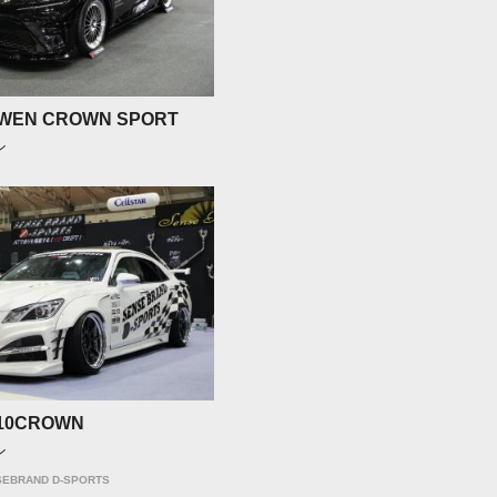
WEN CROWN SPORT
ン
210CROWN
ン
SEBRAND D-SPORTS