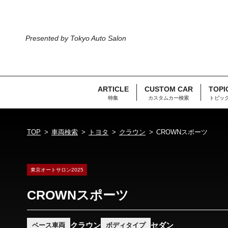
Presented by Tokyo Auto Salon
ARTICLE
CUSTOM CAR
TOPI
特集
カスタムカー検索
トピッ
TOP
車両検索
トヨタ
クラウン
CROWNスポーツ
東京オートサロン2025
CROWNスポーツ
クラウン
セダン
ベース車両
ボディタイプ