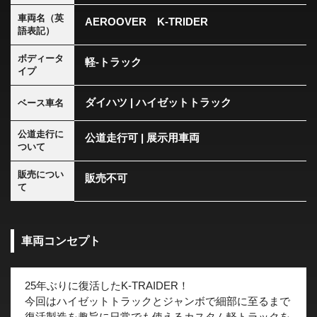
車両名（英
AEROOVER K-TRIDER
語表記）
ボディータ
軽-トラック
イプ
ダイハツ | ハイゼットトラック
ベース車名
公道走行に
公道走行可 | 展示用車両
ついて
販売につい
販売不可
て
車両コンセプト
25年ぶりに復活したK-TRAIDER！
今回はハイゼットトラックとジャンボで細部に至るまで
復活製造を趣旨に日常でも使えるカスタム軽トラックを