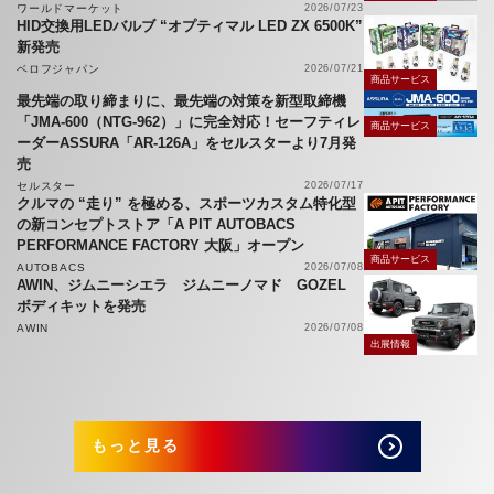
ワールドマーケット
2026/07/23
HID交換用LEDバルブ “オプティマル LED ZX 6500K”
新発売
ベロフジャパン
2026/07/21
商品サービス
最先端の取り締まりに、最先端の対策を新型取締機
「JMA-600（NTG-962）」に完全対応！セーフティレ
商品サービス
ーダーASSURA「AR-126A」をセルスターより7月発
売
セルスター
2026/07/17
クルマの “走り” を極める、スポーツカスタム特化型
の新コンセプトストア「A PIT AUTOBACS
PERFORMANCE FACTORY 大阪」オープン
商品サービス
AUTOBACS
2026/07/08
AWIN、ジムニーシエラ ジムニーノマド GOZEL
ボディキットを発売
AWIN
2026/07/08
出展情報
もっと見る