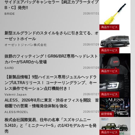
サイドエアバッグキャンセラー【純正カプラータイプ
B・C】発売!!
BRIDE
2026/07/31
商品サービス
新型エルグランドのスタイルをさらに引き立てる、オ
ーゼットホイール
オーゼットジャパン株式会社
2026/07/29
商品サービス
抜群のフィッティング！GR86/BRZ専用ヘッドレスト
カバーがSARDから登場
SARD
2026/07/28
商品サービス
【新製品情報】9型ハイエース専用ジュエルヘッドラ
ンプULTRAリリース！ コーナーリングランプ、キー
レス操作でモーション点灯機能付き！
Valenti Japan
2026/07/27
商品サービス
ALESS、2026年8月に東京・渋谷オフィスを開設 首
都圏での営業・情報発信体制を強化
ALESS/ROZEL
2026/07/25
経営情報
株式会社国際貿易、往年の名車「スズキジムニー
SJ410」と「ミニクーパーS」の1/43モデルカーを発
売
商品サービス