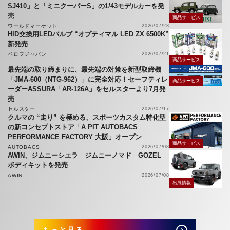
SJ410」と「ミニクーパーS」の1/43モデルカーを発
売
商品サービス
ワールドマーケット
2026/07/23
HID交換用LEDバルブ “オプティマル LED ZX 6500K”
新発売
ベロフジャパン
2026/07/21
商品サービス
最先端の取り締まりに、最先端の対策を新型取締機
「JMA-600（NTG-962）」に完全対応！セーフティレ
商品サービス
ーダーASSURA「AR-126A」をセルスターより7月発
売
セルスター
2026/07/17
クルマの “走り” を極める、スポーツカスタム特化型
の新コンセプトストア「A PIT AUTOBACS
PERFORMANCE FACTORY 大阪」オープン
商品サービス
AUTOBACS
2026/07/08
AWIN、ジムニーシエラ ジムニーノマド GOZEL
ボディキットを発売
AWIN
2026/07/08
出展情報
もっと見る