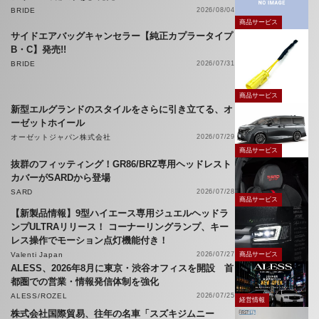
BRIDE
2026/08/04
商品サービス
サイドエアバッグキャンセラー【純正カプラータイプ
B・C】発売!!
BRIDE
2026/07/31
商品サービス
新型エルグランドのスタイルをさらに引き立てる、オ
ーゼットホイール
オーゼットジャパン株式会社
2026/07/29
商品サービス
抜群のフィッティング！GR86/BRZ専用ヘッドレスト
カバーがSARDから登場
SARD
2026/07/28
商品サービス
【新製品情報】9型ハイエース専用ジュエルヘッドラ
ンプULTRAリリース！ コーナーリングランプ、キー
レス操作でモーション点灯機能付き！
Valenti Japan
2026/07/27
商品サービス
ALESS、2026年8月に東京・渋谷オフィスを開設 首
都圏での営業・情報発信体制を強化
ALESS/ROZEL
2026/07/25
経営情報
株式会社国際貿易、往年の名車「スズキジムニー