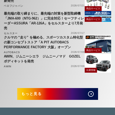
新発売
ベロフジャパン
2026/07/21
商品サービス
最先端の取り締まりに、最先端の対策を新型取締機
「JMA-600（NTG-962）」に完全対応！セーフティレ
商品サービス
ーダーASSURA「AR-126A」をセルスターより7月発
売
セルスター
2026/07/17
クルマの “走り” を極める、スポーツカスタム特化型
の新コンセプトストア「A PIT AUTOBACS
PERFORMANCE FACTORY 大阪」オープン
商品サービス
AUTOBACS
2026/07/08
AWIN、ジムニーシエラ ジムニーノマド GOZEL
ボディキットを発売
AWIN
2026/07/08
出展情報
もっと見る