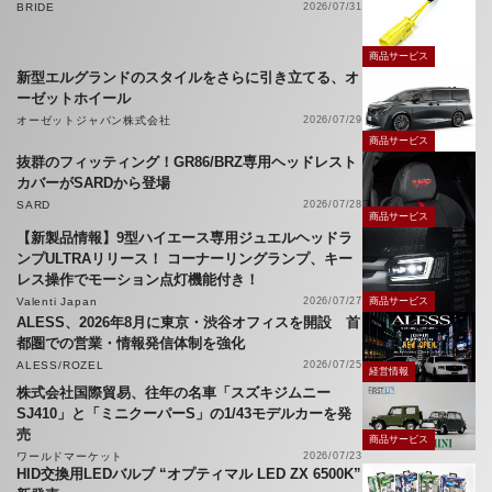
BRIDE
2026/07/31
商品サービス
新型エルグランドのスタイルをさらに引き立てる、オ
ーゼットホイール
オーゼットジャパン株式会社
2026/07/29
商品サービス
抜群のフィッティング！GR86/BRZ専用ヘッドレスト
カバーがSARDから登場
SARD
2026/07/28
商品サービス
【新製品情報】9型ハイエース専用ジュエルヘッドラ
ンプULTRAリリース！ コーナーリングランプ、キー
レス操作でモーション点灯機能付き！
Valenti Japan
2026/07/27
商品サービス
ALESS、2026年8月に東京・渋谷オフィスを開設 首
都圏での営業・情報発信体制を強化
ALESS/ROZEL
2026/07/25
経営情報
株式会社国際貿易、往年の名車「スズキジムニー
SJ410」と「ミニクーパーS」の1/43モデルカーを発
売
商品サービス
ワールドマーケット
2026/07/23
HID交換用LEDバルブ “オプティマル LED ZX 6500K”