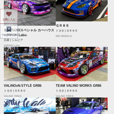
お気に入り
ＧＲ８６
名阪FUJIOスペシャル カーハウス
トヨタ | ＧＲ８６
×ORIGIN Labo.
ブックマーク
MID WHEELS
日産 | シルビア
ORIGIN Labo.
VALINOxN-STYLE GR86
TEAM VALINO WORKS GR86
トヨタ | ＧＲ８６
トヨタ | ＧＲ８６
VALINO TIRES
VALINO TIRES