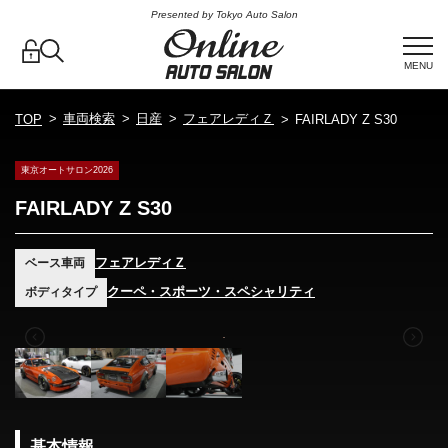
Presented by Tokyo Auto Salon
MENU
車両検索
日産
フェアレディＺ
TOP
FAIRLADY Z S30
東京オートサロン2026
FAIRLADY Z S30
フェアレディＺ
ベース車両
クーペ・スポーツ・スペシャリティ
ボディタイプ
基本情報