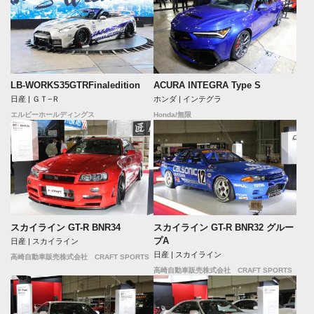
LB-WORKS35GTRFinaledition
ACURA INTEGRA Type S
日産 | ＧＴ−Ｒ
ホンダ | インテグラ
エルビーホールディングス
Honda/無限
スカイライン GT-R BNR34
スカイライン GT-R BNR32 グルー
プA
日産 | スカイライン
日産 | スカイライン
高崎自動車販売株式会社 CRAFT SPORTS
高崎自動車販売株式会社 CRAFT SPORTS