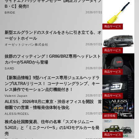
サイドエアバッグキャンセラー【純正カプラータイプ
B・C】発売!!
BRIDE
2026/07/31
商品サービス
新型エルグランドのスタイルをさらに引き立てる、オ
ーゼットホイール
オーゼットジャパン株式会社
2026/07/29
商品サービス
抜群のフィッティング！GR86/BRZ専用ヘッドレスト
カバーがSARDから登場
SARD
2026/07/28
商品サービス
【新製品情報】9型ハイエース専用ジュエルヘッドラ
ンプULTRAリリース！ コーナーリングランプ、キー
レス操作でモーション点灯機能付き！
Valenti Japan
2026/07/27
商品サービス
ALESS、2026年8月に東京・渋谷オフィスを開設 首
都圏での営業・情報発信体制を強化
ALESS/ROZEL
2026/07/25
経営情報
株式会社国際貿易、往年の名車「スズキジムニー
SJ410」と「ミニクーパーS」の1/43モデルカーを発
売
商品サービス