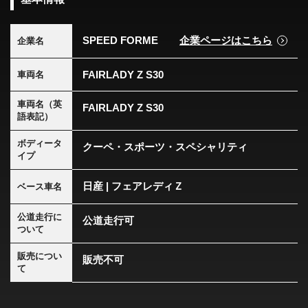
SPEED FORME
企業ページはこちら
企業名
FAIRLADY Z S30
車両名
車両名（英
FAIRLADY Z S30
語表記）
ボディータ
クーペ・スポーツ・スペシャリティ
イプ
日産 | フェアレディＺ
ベース車名
公道走行に
公道走行可
ついて
販売につい
販売不可
て