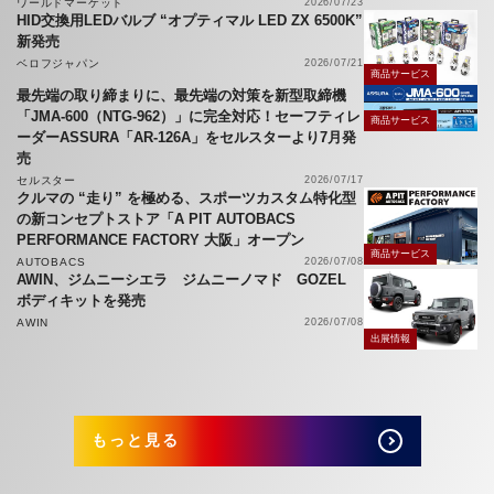
ワールドマーケット
2026/07/23
HID交換用LEDバルブ “オプティマル LED ZX 6500K”
新発売
ベロフジャパン
2026/07/21
商品サービス
最先端の取り締まりに、最先端の対策を新型取締機
「JMA-600（NTG-962）」に完全対応！セーフティレ
商品サービス
ーダーASSURA「AR-126A」をセルスターより7月発
売
セルスター
2026/07/17
クルマの “走り” を極める、スポーツカスタム特化型
の新コンセプトストア「A PIT AUTOBACS
PERFORMANCE FACTORY 大阪」オープン
商品サービス
AUTOBACS
2026/07/08
AWIN、ジムニーシエラ ジムニーノマド GOZEL
ボディキットを発売
AWIN
2026/07/08
出展情報
もっと見る