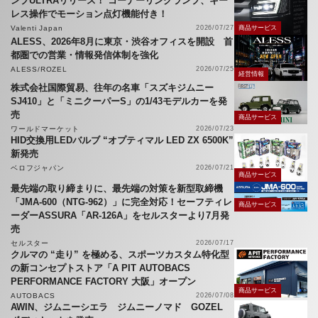
ンプULTRAリリース！ コーナーリングランプ、キー
レス操作でモーション点灯機能付き！
Valenti Japan
2026/07/27
商品サービス
ALESS、2026年8月に東京・渋谷オフィスを開設 首
都圏での営業・情報発信体制を強化
ALESS/ROZEL
2026/07/25
経営情報
株式会社国際貿易、往年の名車「スズキジムニー
SJ410」と「ミニクーパーS」の1/43モデルカーを発
売
商品サービス
ワールドマーケット
2026/07/23
HID交換用LEDバルブ “オプティマル LED ZX 6500K”
新発売
ベロフジャパン
2026/07/21
商品サービス
最先端の取り締まりに、最先端の対策を新型取締機
「JMA-600（NTG-962）」に完全対応！セーフティレ
商品サービス
ーダーASSURA「AR-126A」をセルスターより7月発
売
セルスター
2026/07/17
クルマの “走り” を極める、スポーツカスタム特化型
の新コンセプトストア「A PIT AUTOBACS
PERFORMANCE FACTORY 大阪」オープン
商品サービス
AUTOBACS
2026/07/08
AWIN、ジムニーシエラ ジムニーノマド GOZEL