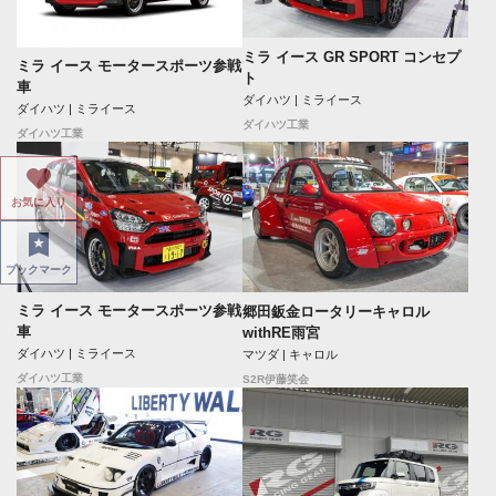
ミラ イース GR SPORT コンセプ
ミラ イース モータースポーツ参戦
ト
車
ダイハツ | ミライース
ダイハツ | ミライース
ダイハツ工業
ダイハツ工業
お気に入り
ブックマーク
ミラ イース モータースポーツ参戦
郷田鈑金ロータリーキャロル
車
withRE雨宮
ダイハツ | ミライース
マツダ | キャロル
ダイハツ工業
S2R伊藤笑会