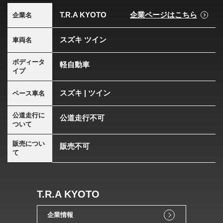
T.R.A KYOTO
企業ページはこちら
企業名
スズキ ツイン
車両名
ボディータ
軽自動車
イプ
スズキ | ツイン
ベース車名
公道走行に
公道走行不可
ついて
販売につい
販売不可
て
T.R.A KYOTO
企業情報