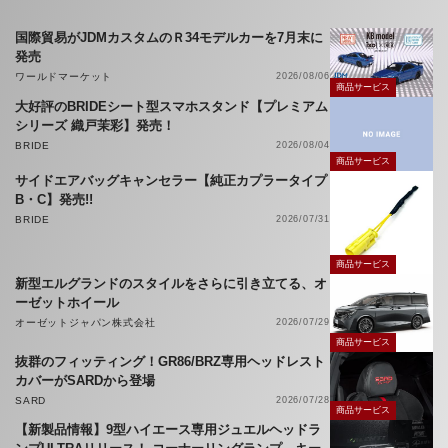
国際貿易がJDMカスタムのＲ34モデルカーを7月末に
発売
ワールドマーケット
2026/08/06
商品サービス
大好評のBRIDEシート型スマホスタンド【プレミアム
シリーズ 織戸茉彩】発売！
BRIDE
2026/08/04
商品サービス
サイドエアバッグキャンセラー【純正カプラータイプ
B・C】発売!!
BRIDE
2026/07/31
商品サービス
新型エルグランドのスタイルをさらに引き立てる、オ
ーゼットホイール
オーゼットジャパン株式会社
2026/07/29
商品サービス
抜群のフィッティング！GR86/BRZ専用ヘッドレスト
カバーがSARDから登場
SARD
2026/07/28
商品サービス
【新製品情報】9型ハイエース専用ジュエルヘッドラ