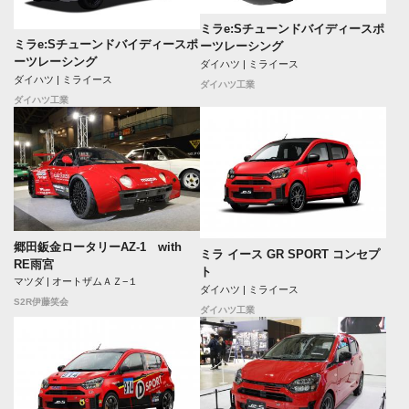
ミラe:Sチューンドバイディースポ
ミラe:Sチューンドバイディースポ
ーツレーシング
ーツレーシング
ダイハツ | ミライース
ダイハツ | ミライース
ダイハツ工業
ダイハツ工業
郷田鈑金ロータリーAZ-1 with
ミラ イース GR SPORT コンセプ
RE雨宮
ト
マツダ | オートザムＡＺ−１
ダイハツ | ミライース
S2R伊藤笑会
ダイハツ工業