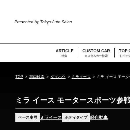
Presented by Tokyo Auto Salon
ARTICLE
CUSTOM CAR
TOPI
特集
カスタムカー検索
トピッ
TOP
車両検索
ダイハツ
ミライース
ミラ イース モー
ミラ イース モータースポーツ参
ミライース
軽自動車
ベース車両
ボディタイプ