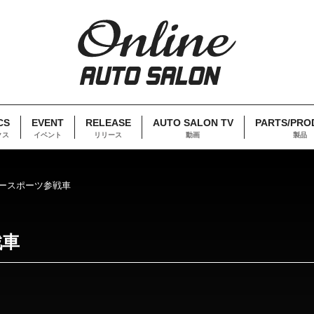
CS
EVENT
RELEASE
AUTO SALON TV
PARTS/PRO
クス
イベント
リリース
動画
製品
タースポーツ参戦車
戦車