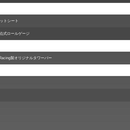
ケットシート
g製6点式ロールゲージ
O Racing製オリジナルタワーバー