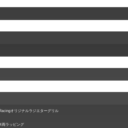
OO Racingオリジナルラジエターグリル
車両ラッピング