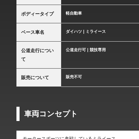
軽自動車
ボディータイプ
ダイハツ | ミライース
ベース車名
公道走行可 | 競技専用
公道走行につい
て
販売不可
販売について
車両コンセプト
モータースポーツに参戦しているミライース