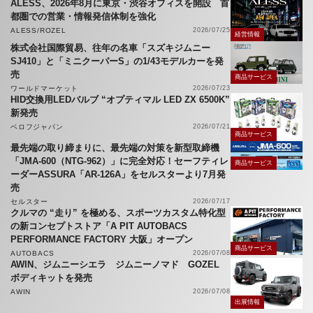
ALESS、2026年8月に東京・渋谷オフィスを開設 首
都圏での営業・情報発信体制を強化
ALESS/ROZEL
2026/07/25
経営情報
株式会社国際貿易、往年の名車「スズキジムニー
SJ410」と「ミニクーパーS」の1/43モデルカーを発
売
商品サービス
ワールドマーケット
2026/07/23
HID交換用LEDバルブ “オプティマル LED ZX 6500K”
新発売
ベロフジャパン
2026/07/21
商品サービス
最先端の取り締まりに、最先端の対策を新型取締機
「JMA-600（NTG-962）」に完全対応！セーフティレ
商品サービス
ーダーASSURA「AR-126A」をセルスターより7月発
売
セルスター
2026/07/17
クルマの “走り” を極める、スポーツカスタム特化型
の新コンセプトストア「A PIT AUTOBACS
PERFORMANCE FACTORY 大阪」オープン
商品サービス
AUTOBACS
2026/07/08
AWIN、ジムニーシエラ ジムニーノマド GOZEL
ボディキットを発売
AWIN
2026/07/08
出展情報