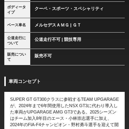
ボディータ
クーペ・スポーツ・スペシャリティ
イプ
メルセデスＡＭＧ | ＧＴ
ベース車名
公道走行に
公道走行不可 | 競技専用
ついて
販売につい
販売不可
て
車両コンセプト
SUPER GT GT300クラスに参戦するTEAM UPGARAGE
が、2024年まで6年間使用したNSX GT3に代わり導入し
た車両がUPGARAGE AMG GT3である。2025シーズン
はチーム加入8年目のエース・小林崇志選手に加え、
2024年のFIA-F4チャンピオン・野村勇斗選手を迎えて開