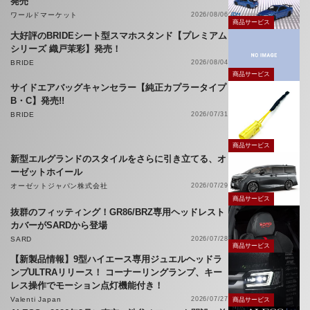
発売
ワールドマーケット
2026/08/06
商品サービス
大好評のBRIDEシート型スマホスタンド【プレミアム
シリーズ 織戸茉彩】発売！
BRIDE
2026/08/04
商品サービス
サイドエアバッグキャンセラー【純正カプラータイプ
B・C】発売!!
BRIDE
2026/07/31
商品サービス
新型エルグランドのスタイルをさらに引き立てる、オ
ーゼットホイール
オーゼットジャパン株式会社
2026/07/29
商品サービス
抜群のフィッティング！GR86/BRZ専用ヘッドレスト
カバーがSARDから登場
SARD
2026/07/28
商品サービス
【新製品情報】9型ハイエース専用ジュエルヘッドラ
ンプULTRAリリース！ コーナーリングランプ、キー
レス操作でモーション点灯機能付き！
Valenti Japan
2026/07/27
商品サービス