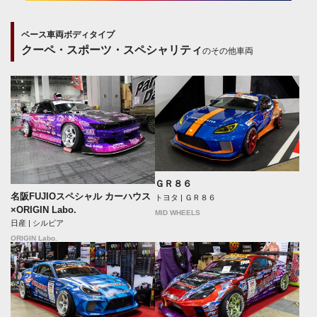
ベース車両ボディタイプ
クーペ・スポーツ・スペシャリティ
のその他車両
ＧＲ８６
名阪FUJIOスペシャル カーハウス
トヨタ | ＧＲ８６
×ORIGIN Labo.
MID WHEELS
日産 | シルビア
ORIGIN Labo.