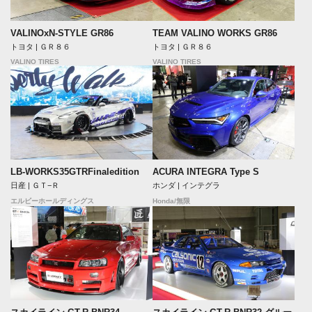
VALINOxN-STYLE GR86
TEAM VALINO WORKS GR86
トヨタ | ＧＲ８６
トヨタ | ＧＲ８６
VALINO TIRES
VALINO TIRES
LB-WORKS35GTRFinaledition
ACURA INTEGRA Type S
日産 | ＧＴ−Ｒ
ホンダ | インテグラ
エルビーホールディングス
Honda/無限