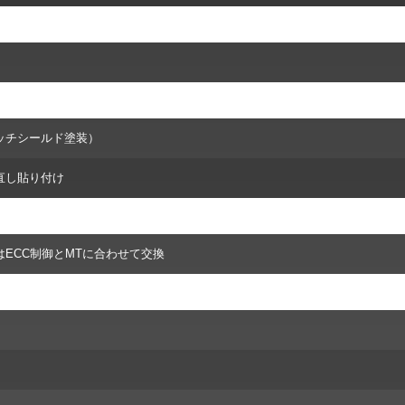
ッチシールド塗装）
直し貼り付け
ECC制御とMTに合わせて交換