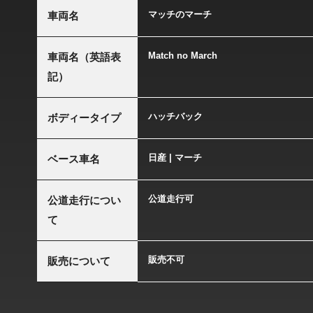
マッチのマーチ
車両名
Match no March
車両名（英語表
記）
ハッチバック
ボディータイプ
日産 | マーチ
ベース車名
公道走行可
公道走行につい
て
販売不可
販売について