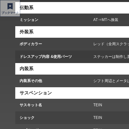
伝動系
ブックマーク
ミッション
AT⇒MTへ換装
外装系
ボディカラー
レッド（全周スクラ
ドレスアップ内容 &使用パーツ
ステッカーは制作し
内装系
内装系その他
シフト周辺とメータは
サスペンション
サスキット名
TEIN
ショック
TEIN