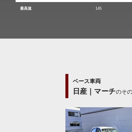
最高速
145
ベース車両
日産｜マーチ
のそ