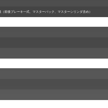
ら移植（前後ブレーキ一式、マスターバック、マスターシリンダ含め）