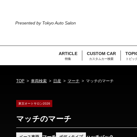
Presented by Tokyo Auto Salon
ARTICLE
CUSTOM CAR
TOPI
特集
カスタムカー検索
トピッ
TOP
車両検索
日産
マーチ
マッチのマーチ
東京オートサロン2026
マッチのマーチ
マーチ
ハッチバック
ベース車両
ボディタイプ