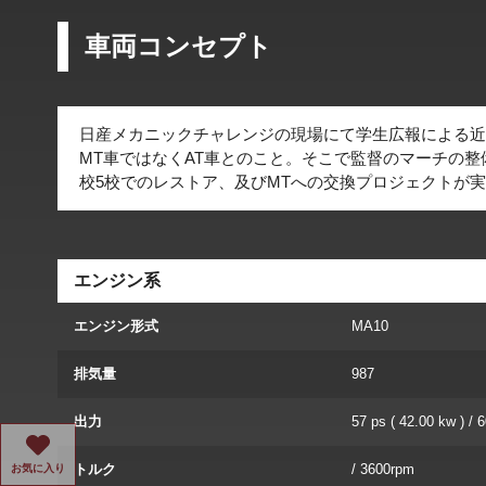
車両コンセプト
日産メカニックチャレンジの現場にて学生広報による近
MT車ではなくAT車とのこと。そこで監督のマーチの
校5校でのレストア、及びMTへの交換プロジェクトが
エンジン系
エンジン形式
MA10
排気量
987
出力
57 ps ( 42.00 kw ) /
トルク
/ 3600rpm
お気に入り