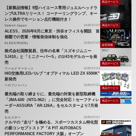
商品サービス
【新製品情報】9型ハイエース専用ジュエルヘッドラ
ンプULTRAリリース！ コーナーリングランプ、キー
レス操作でモーション点灯機能付き！
Valenti Japan
2026/07/27
商品サービス
ALESS、2026年8月に東京・渋谷オフィスを開設 首
都圏での営業・情報発信体制を強化
ALESS/ROZEL
2026/07/25
経営情報
株式会社国際貿易、往年の名車「スズキジムニー
SJ410」と「ミニクーパーS」の1/43モデルカーを発
売
商品サービス
ワールドマーケット
2026/07/23
HID交換用LEDバルブ “オプティマル LED ZX 6500K”
新発売
ベロフジャパン
2026/07/21
商品サービス
最先端の取り締まりに、最先端の対策を新型取締機
「JMA-600（NTG-962）」に完全対応！セーフティレ
商品サービス
ーダーASSURA「AR-126A」をセルスターより7月発
売
セルスター
2026/07/17
クルマの “走り” を極める、スポーツカスタム特化型
の新コンセプトストア「A PIT AUTOBACS
PERFORMANCE FACTORY 大阪」オープン