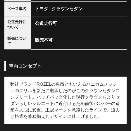
トヨタ | クラウンセダン
ベース車名
公道走行に
公道走行可
ついて
販売につい
販売不可
て
車両コンセプト
弊社ブランドROZELの象徴ともいえるハニカムメッシ
ュのグリルを新たに継承したのがこのクラウンセダンコ
ンプリート。ハッチバック化した現行クラウンをよりセ
ダンらしいシルエットに近付けるため前後バンパーの造
形を大胆に変更。王冠マークを意識したラインで、迫力
と格式を兼ね揃えたデザインに仕上げました。