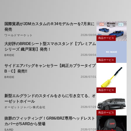
国際貿易がJDMカスタムのＲ34モデルカーを7月末に
発売
ワールドマーケット
2026/08/06
商品サービス
大好評のBRIDEシート型スマホスタンド【プレミアム
シリーズ 織戸茉彩】発売！
BRIDE
2026/08/04
商品サービス
サイドエアバッグキャンセラー【純正カプラータイプ
B・C】発売!!
BRIDE
2026/07/31
商品サービス
新型エルグランドのスタイルをさらに引き立てる、オ
ーゼットホイール
オーゼットジャパン株式会社
2026/07/29
商品サービス
抜群のフィッティング！GR86/BRZ専用ヘッドレスト
カバーがSARDから登場
SARD
2026/07/28