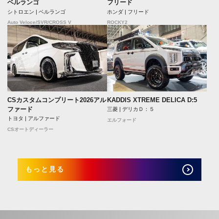
フリード
ベルランゴ
ホンダ | フリード
シトロエン | ベルランゴ
ROCKY2
Auto Veloce/SVR/CROSS V
CSカスタムコンプリート2026アル
KADDIS XTREME DELICA D:5
ファード
三菱 | デリカＤ：５
トヨタ | アルファード
エルフォード
CSオートディーラー
もっと見る