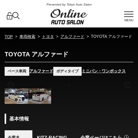
Presented by Tokyo Auto Salon
MENU
車両検索
トヨタ
アルファード
TOYOTA アルファード
TOP
TOYOTA アルファード
アルファード
ミニバン・ワンボックス
ベース車両
ボディタイプ
基本情報
KITZ-RACING
企業ページはこちら
企業名