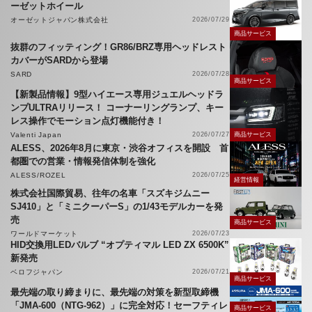
ーゼットホイール
オーゼットジャパン株式会社
2026/07/29
商品サービス
抜群のフィッティング！GR86/BRZ専用ヘッドレスト
カバーがSARDから登場
SARD
2026/07/28
商品サービス
【新製品情報】9型ハイエース専用ジュエルヘッドラ
ンプULTRAリリース！ コーナーリングランプ、キー
レス操作でモーション点灯機能付き！
Valenti Japan
2026/07/27
商品サービス
ALESS、2026年8月に東京・渋谷オフィスを開設 首
都圏での営業・情報発信体制を強化
ALESS/ROZEL
2026/07/25
経営情報
株式会社国際貿易、往年の名車「スズキジムニー
SJ410」と「ミニクーパーS」の1/43モデルカーを発
売
商品サービス
ワールドマーケット
2026/07/23
HID交換用LEDバルブ “オプティマル LED ZX 6500K”
新発売
ベロフジャパン
2026/07/21
商品サービス
最先端の取り締まりに、最先端の対策を新型取締機
「JMA-600（NTG-962）」に完全対応！セーフティレ
商品サービス