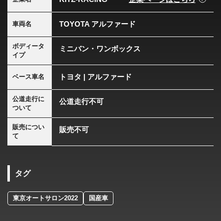
TOYOTA アルファード
車両名
ボディータ
ミニバン・ワンボックス
イプ
トヨタ | アルファード
ベース車名
公道走行に
公道走行不可
ついて
販売につい
販売不可
て
タグ
東京オートサロン2022
国産車