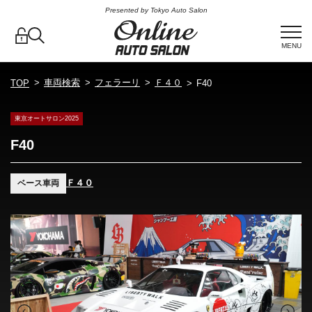
Presented by Tokyo Auto Salon
MENU
車両検索
フェラーリ
Ｆ４０
TOP
F40
東京オートサロン2025
F40
Ｆ４０
ベース車両