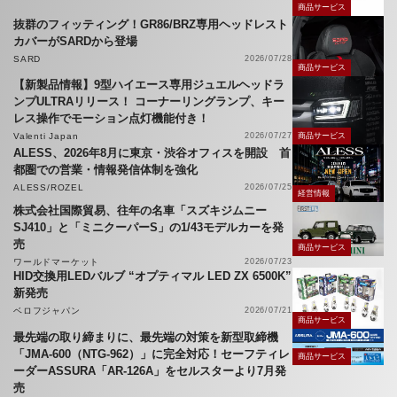
商品サービス
抜群のフィッティング！GR86/BRZ専用ヘッドレスト
カバーがSARDから登場
SARD
2026/07/28
商品サービス
【新製品情報】9型ハイエース専用ジュエルヘッドラ
ンプULTRAリリース！ コーナーリングランプ、キー
レス操作でモーション点灯機能付き！
Valenti Japan
2026/07/27
商品サービス
ALESS、2026年8月に東京・渋谷オフィスを開設 首
都圏での営業・情報発信体制を強化
ALESS/ROZEL
2026/07/25
経営情報
株式会社国際貿易、往年の名車「スズキジムニー
SJ410」と「ミニクーパーS」の1/43モデルカーを発
売
商品サービス
ワールドマーケット
2026/07/23
HID交換用LEDバルブ “オプティマル LED ZX 6500K”
新発売
ベロフジャパン
2026/07/21
商品サービス
最先端の取り締まりに、最先端の対策を新型取締機
「JMA-600（NTG-962）」に完全対応！セーフティレ
商品サービス
ーダーASSURA「AR-126A」をセルスターより7月発
売