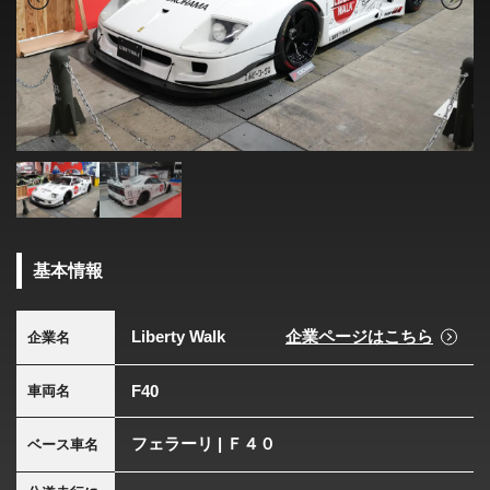
基本情報
Liberty Walk
企業ページはこちら
企業名
F40
車両名
フェラーリ | Ｆ４０
ベース車名