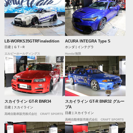
LB-WORKS35GTRFinaledition
ACURA INTEGRA Type S
日産 | ＧＴ−Ｒ
ホンダ | インテグラ
エルビーホールディングス
Honda/無限
スカイライン GT-R BNR34
スカイライン GT-R BNR32 グルー
プA
日産 | スカイライン
日産 | スカイライン
高崎自動車販売株式会社 CRAFT SPORTS
高崎自動車販売株式会社 CRAFT SPORTS