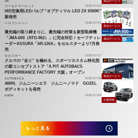
商品サービス
ワールドマーケット
2026/07/23
HID交換用LEDバルブ “オプティマル LED ZX 6500K”
新発売
ベロフジャパン
2026/07/21
商品サービス
最先端の取り締まりに、最先端の対策を新型取締機
「JMA-600（NTG-962）」に完全対応！セーフティレ
商品サービス
ーダーASSURA「AR-126A」をセルスターより7月発
売
セルスター
2026/07/17
クルマの “走り” を極める、スポーツカスタム特化型
の新コンセプトストア「A PIT AUTOBACS
PERFORMANCE FACTORY 大阪」オープン
商品サービス
AUTOBACS
2026/07/08
AWIN、ジムニーシエラ ジムニーノマド GOZEL
ボディキットを発売
AWIN
2026/07/08
出展情報
もっと見る