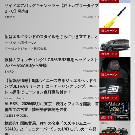
サイドエアバッグキャンセラー【純正カプラータイプ
B・C】発売!!
BRIDE
2026/07/31
商品サービス
新型エルグランドのスタイルをさらに引き立てる、オ
ーゼットホイール
オーゼットジャパン株式会社
2026/07/29
商品サービス
抜群のフィッティング！GR86/BRZ専用ヘッドレスト
カバーがSARDから登場
SARD
2026/07/28
商品サービス
【新製品情報】9型ハイエース専用ジュエルヘッドラ
ンプULTRAリリース！ コーナーリングランプ、キー
レス操作でモーション点灯機能付き！
Valenti Japan
2026/07/27
商品サービス
ALESS、2026年8月に東京・渋谷オフィスを開設 首
都圏での営業・情報発信体制を強化
ALESS/ROZEL
2026/07/25
経営情報
株式会社国際貿易、往年の名車「スズキジムニー
SJ410」と「ミニクーパーS」の1/43モデルカーを発
売