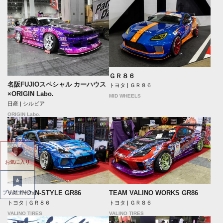
ＧＲ８６
名阪FUJIOスペシャル カーハウス
トヨタ | ＧＲ８６
×ORIGIN Labo.
MID WHEELS
日産 | シルビア
ORIGIN Labo.
お気に入り
VALINOxN-STYLE GR86
TEAM VALINO WORKS GR86
ブックマーク
トヨタ | ＧＲ８６
トヨタ | ＧＲ８６
VALINO TIRES
VALINO TIRES