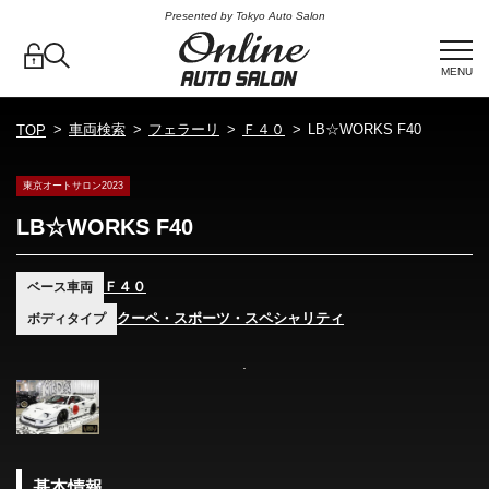
Presented by Tokyo Auto Salon
MENU
車両検索
フェラーリ
Ｆ４０
LB☆WORKS F40
TOP
東京オートサロン2023
LB☆WORKS F40
Ｆ４０
ベース車両
クーペ・スポーツ・スペシャリティ
ボディタイプ
基本情報