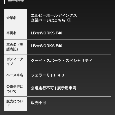
エルビーホールディングス
企業名
企業ページはこちら
LB☆WORKS F40
車両名
車両名（英
LB☆WORKS F40
語表記）
ボディータ
クーペ・スポーツ・スペシャリティ
イプ
フェラーリ | Ｆ４０
ベース車名
公道走行に
公道走行不可 | 展示用車両
ついて
販売につい
販売不可
て