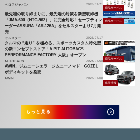
ベロフジャパン
2026/07/21
商品サービス
最先端の取り締まりに、最先端の対策を新型取締機
「JMA-600（NTG-962）」に完全対応！セーフティレ
商品サービス
ーダーASSURA「AR-126A」をセルスターより7月発
売
セルスター
2026/07/17
クルマの “走り” を極める、スポーツカスタム特化型
の新コンセプトストア「A PIT AUTOBACS
PERFORMANCE FACTORY 大阪」オープン
商品サービス
AUTOBACS
2026/07/08
AWIN、ジムニーシエラ ジムニーノマド GOZEL
ボディキットを発売
AWIN
2026/07/08
出展情報
もっと見る