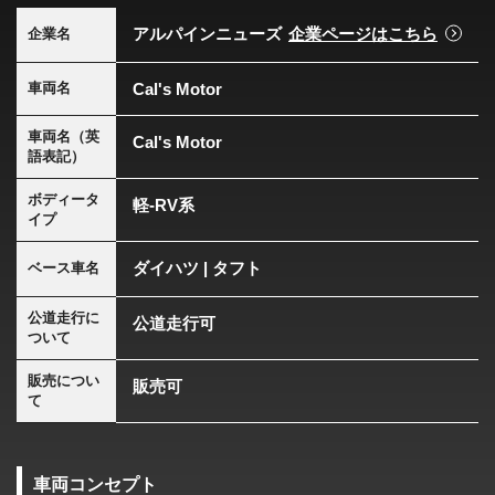
アルパインニューズ
企業ページはこちら
企業名
Cal's Motor
車両名
車両名（英
Cal's Motor
語表記）
ボディータ
軽-RV系
イプ
ダイハツ | タフト
ベース車名
公道走行に
公道走行可
ついて
販売につい
販売可
て
車両コンセプト