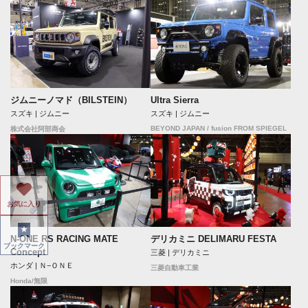
ジムニーノマド（BILSTEIN）
Ultra Sierra
スズキ | ジムニー
スズキ | ジムニー
BEYOND JAPAN / fusion FROM SPIEGEL
株式会社阿部商会
お気に入り
N-ONE RS RACING MATE
デリカミニ DELIMARU FESTA
ブックマーク
Concept
三菱 | デリカミニ
ホンダ | Ｎ−ＯＮＥ
三菱自動車工業
Honda/無限