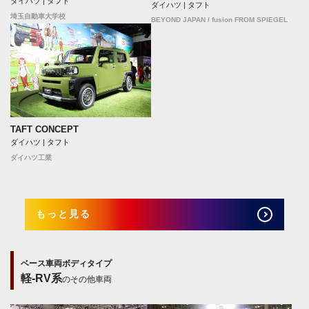
ダイハツ | タフト
ダイハツ | タフト
埼玉自動車大学校
BEYOND JAPAN / fusion FROM SPIEGEL
TAFT CONCEPT
ダイハツ | タフト
ダイハツ工業
もっと見る
ベース車両ボディタイプ
軽-RV系
のその他車両