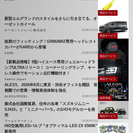
商品サービス
新型エルグランドのスタイルをさらに引き立てる、オ
ーゼットホイール
オーゼットジャパン株式会社
2026/07/29
商品サービス
抜群のフィッティング！GR86/BRZ専用ヘッドレスト
カバーがSARDから登場
SARD
2026/07/28
商品サービス
【新製品情報】9型ハイエース専用ジュエルヘッドラ
ンプULTRAリリース！ コーナーリングランプ、キー
レス操作でモーション点灯機能付き！
Valenti Japan
2026/07/27
商品サービス
ALESS、2026年8月に東京・渋谷オフィスを開設 首
都圏での営業・情報発信体制を強化
ALESS/ROZEL
2026/07/25
経営情報
株式会社国際貿易、往年の名車「スズキジムニー
SJ410」と「ミニクーパーS」の1/43モデルカーを発
売
商品サービス
ワールドマーケット
2026/07/23
HID交換用LEDバルブ “オプティマル LED ZX 6500K”
新発売