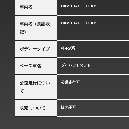
DAMD TAFT LUCKY
車両名
DAMD TAFT LUCKY
車両名（英語表
記）
軽-RV系
ボディータイプ
ダイハツ | タフト
ベース車名
公道走行可
公道走行につい
て
販売不可
販売について