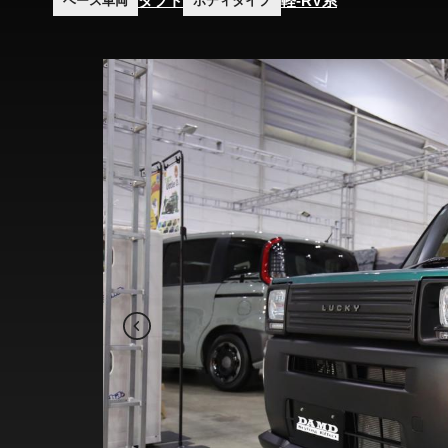
タフト
軽-RV系
ベース車両
ボディタイプ