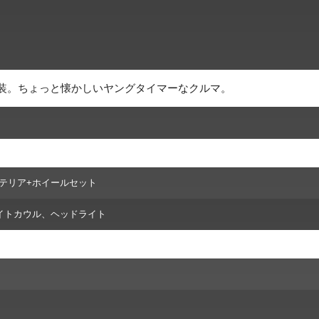
みを換装。ちょっと懐かしいヤングタイマーなクルマ。
エクステリア+ホイールセット
イトカウル、ヘッドライト