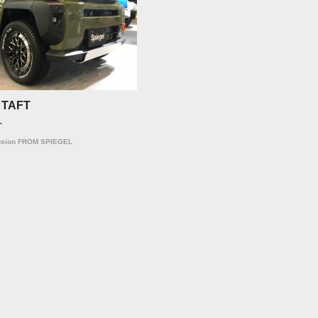
 TAFT
ト
usion FROM SPIEGEL