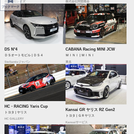
株式会社レイズ
株式会社阿部商会
ブックマーク
DS N°4
CABANA Racing MINI JCW
ＤＳオートモビル | ＤＳ４
ＭＩＮＩ | ＭＩＮＩ
Stellantisジャパン
東名
HC・RACING Yaris Cup
Kansai GR ヤリス RZ Gen2
トヨタ | ヤリス
トヨタ | ＧＲヤリス
HC GALLERY
Kansaiサービス