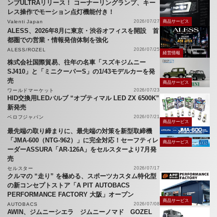
ンプULTRAリリース！ コーナーリングランプ、キー
レス操作でモーション点灯機能付き！
Valenti Japan
2026/07/27
商品サービス
ALESS、2026年8月に東京・渋谷オフィスを開設 首
都圏での営業・情報発信体制を強化
ALESS/ROZEL
2026/07/25
経営情報
株式会社国際貿易、往年の名車「スズキジムニー
SJ410」と「ミニクーパーS」の1/43モデルカーを発
売
商品サービス
ワールドマーケット
2026/07/23
HID交換用LEDバルブ “オプティマル LED ZX 6500K”
新発売
ベロフジャパン
2026/07/21
商品サービス
最先端の取り締まりに、最先端の対策を新型取締機
「JMA-600（NTG-962）」に完全対応！セーフティレ
商品サービス
ーダーASSURA「AR-126A」をセルスターより7月発
売
セルスター
2026/07/17
クルマの “走り” を極める、スポーツカスタム特化型
の新コンセプトストア「A PIT AUTOBACS
PERFORMANCE FACTORY 大阪」オープン
商品サービス
AUTOBACS
2026/07/08
AWIN、ジムニーシエラ ジムニーノマド GOZEL