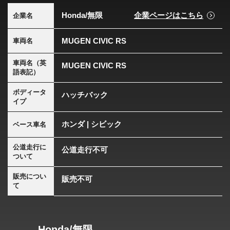
Honda/無限
企業ページはこちら
企業名
MUGEN CIVIC RS
車両名
車両名（英
MUGEN CIVIC RS
語表記）
ボディータ
ハッチバック
イプ
ホンダ | シビック
ベース車名
公道走行に
公道走行不可
ついて
販売につい
販売不可
て
Honda/無限