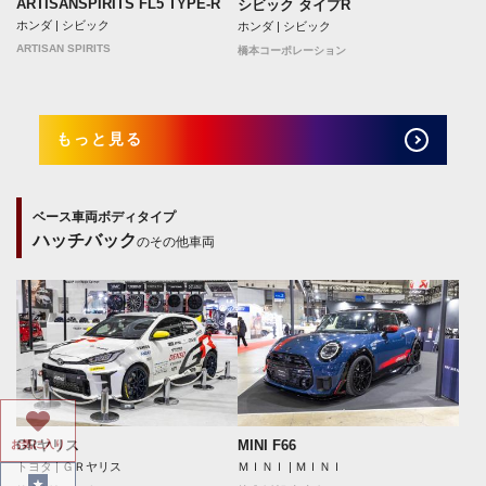
ARTISANSPIRITS FL5 TYPE-R
シビック タイプR
ホンダ | シビック
ホンダ | シビック
ARTISAN SPIRITS
橋本コーポレーション
もっと見る
ベース車両ボディタイプ
ハッチバック
のその他車両
GRヤリス
MINI F66
お気に入り
トヨタ | ＧＲヤリス
ＭＩＮＩ | ＭＩＮＩ