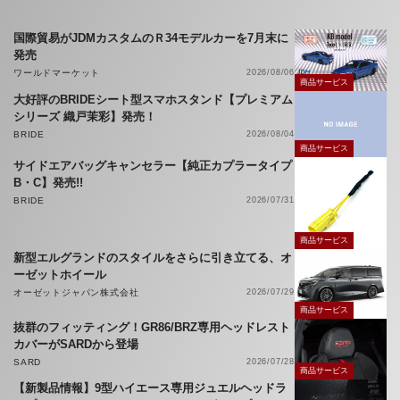
国際貿易がJDMカスタムのＲ34モデルカーを7月末に
発売
ワールドマーケット
2026/08/06
商品サービス
大好評のBRIDEシート型スマホスタンド【プレミアム
シリーズ 織戸茉彩】発売！
BRIDE
2026/08/04
商品サービス
サイドエアバッグキャンセラー【純正カプラータイプ
B・C】発売!!
BRIDE
2026/07/31
商品サービス
新型エルグランドのスタイルをさらに引き立てる、オ
ーゼットホイール
オーゼットジャパン株式会社
2026/07/29
商品サービス
抜群のフィッティング！GR86/BRZ専用ヘッドレスト
カバーがSARDから登場
SARD
2026/07/28
商品サービス
【新製品情報】9型ハイエース専用ジュエルヘッドラ