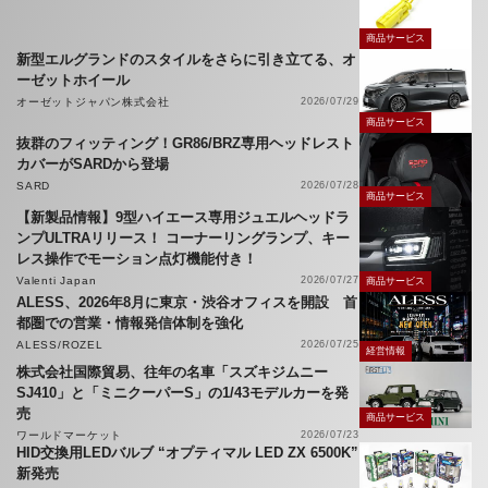
商品サービス
新型エルグランドのスタイルをさらに引き立てる、オ
ーゼットホイール
オーゼットジャパン株式会社
2026/07/29
商品サービス
抜群のフィッティング！GR86/BRZ専用ヘッドレスト
カバーがSARDから登場
SARD
2026/07/28
商品サービス
【新製品情報】9型ハイエース専用ジュエルヘッドラ
ンプULTRAリリース！ コーナーリングランプ、キー
レス操作でモーション点灯機能付き！
Valenti Japan
2026/07/27
商品サービス
ALESS、2026年8月に東京・渋谷オフィスを開設 首
都圏での営業・情報発信体制を強化
ALESS/ROZEL
2026/07/25
経営情報
株式会社国際貿易、往年の名車「スズキジムニー
SJ410」と「ミニクーパーS」の1/43モデルカーを発
売
商品サービス
ワールドマーケット
2026/07/23
HID交換用LEDバルブ “オプティマル LED ZX 6500K”
新発売