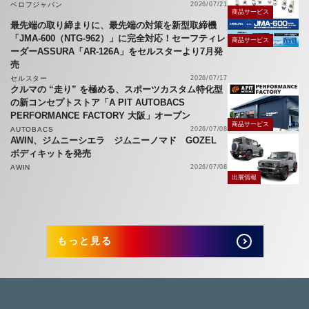
ベロフジャパン
2026/07/21
商品サービス
最先端の取り締まりに、最先端の対策を新型取締機
「JMA-600（NTG-962）」に完全対応！セーフティレ
商品サービス
ーダーASSURA「AR-126A」をセルスターより7月発
売
セルスター
2026/07/17
クルマの “走り” を極める、スポーツカスタム特化型
の新コンセプトストア「A PIT AUTOBACS
PERFORMANCE FACTORY 大阪」オープン
商品サービス
AUTOBACS
2026/07/08
AWIN、ジムニーシエラ ジムニーノマド GOZEL
ボディキットを発売
AWIN
2026/07/08
出展情報
もっと見る