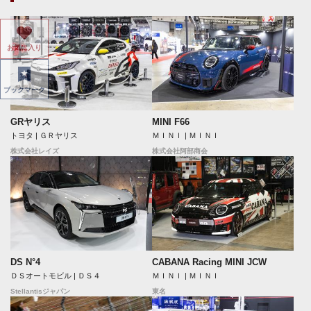
お気に入り
ブックマーク
GRヤリス
MINI F66
トヨタ | ＧＲヤリス
ＭＩＮＩ | ＭＩＮＩ
株式会社レイズ
株式会社阿部商会
DS N°4
CABANA Racing MINI JCW
ＤＳオートモビル | ＤＳ４
ＭＩＮＩ | ＭＩＮＩ
Stellantisジャパン
東名