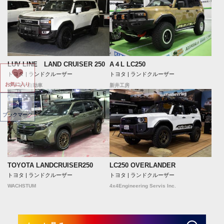
LUV LINE LAND CRUISER 250
A４L LC250
トヨタ | ランドクルーザー
トヨタ | ランドクルーザー
お気に入り
マツモト自動車
新井工房
ブックマーク
TOYOTA LANDCRUISER250
LC250 OVERLANDER
トヨタ | ランドクルーザー
トヨタ | ランドクルーザー
WACHSTUM
4x4Engineering Servis Inc.