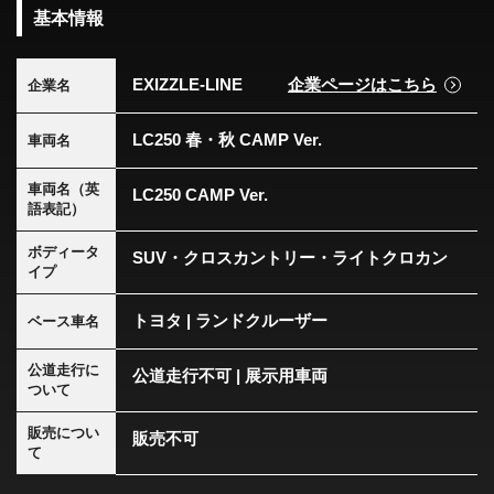
基本情報
EXIZZLE-LINE
企業ページはこちら
企業名
LC250 春・秋 CAMP Ver.
車両名
車両名（英
LC250 CAMP Ver.
語表記）
ボディータ
SUV・クロスカントリー・ライトクロカン
イプ
トヨタ | ランドクルーザー
ベース車名
公道走行に
公道走行不可 | 展示用車両
ついて
販売につい
販売不可
て