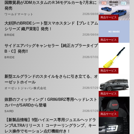
国際貿易がJDMカスタムのＲ34モデルカーを7月末に
発売
ワールドマーケット
2026/08/06
商品サービス
大好評のBRIDEシート型スマホスタンド【プレミアム
シリーズ 織戸茉彩】発売！
BRIDE
2026/08/04
商品サービス
サイドエアバッグキャンセラー【純正カプラータイプ
B・C】発売!!
BRIDE
2026/07/31
商品サービス
新型エルグランドのスタイルをさらに引き立てる、オ
ーゼットホイール
オーゼットジャパン株式会社
2026/07/29
商品サービス
抜群のフィッティング！GR86/BRZ専用ヘッドレスト
カバーがSARDから登場
SARD
2026/07/28
商品サービス
【新製品情報】9型ハイエース専用ジュエルヘッドラ
ンプULTRAリリース！ コーナーリングランプ、キー
レス操作でモーション点灯機能付き！