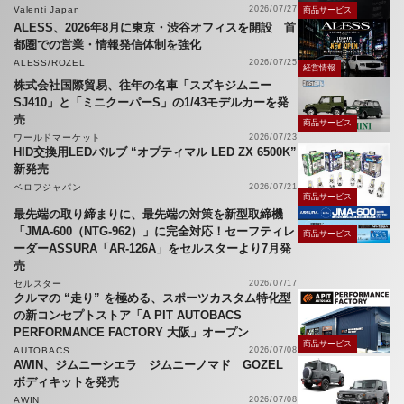
Valenti Japan
2026/07/27
商品サービス
ALESS、2026年8月に東京・渋谷オフィスを開設 首
都圏での営業・情報発信体制を強化
ALESS/ROZEL
2026/07/25
経営情報
株式会社国際貿易、往年の名車「スズキジムニー
SJ410」と「ミニクーパーS」の1/43モデルカーを発
売
商品サービス
ワールドマーケット
2026/07/23
HID交換用LEDバルブ “オプティマル LED ZX 6500K”
新発売
ベロフジャパン
2026/07/21
商品サービス
最先端の取り締まりに、最先端の対策を新型取締機
「JMA-600（NTG-962）」に完全対応！セーフティレ
商品サービス
ーダーASSURA「AR-126A」をセルスターより7月発
売
セルスター
2026/07/17
クルマの “走り” を極める、スポーツカスタム特化型
の新コンセプトストア「A PIT AUTOBACS
PERFORMANCE FACTORY 大阪」オープン
商品サービス
AUTOBACS
2026/07/08
AWIN、ジムニーシエラ ジムニーノマド GOZEL
ボディキットを発売
AWIN
2026/07/08