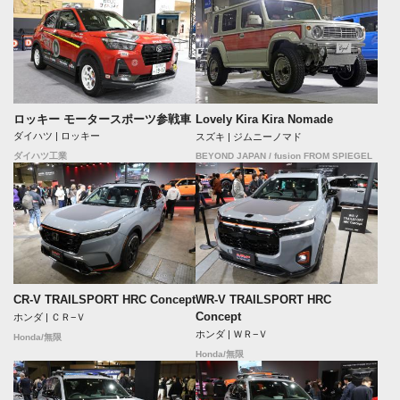
ロッキー モータースポーツ参戦車
Lovely Kira Kira Nomade
ダイハツ | ロッキー
スズキ | ジムニーノマド
BEYOND JAPAN / fusion FROM SPIEGEL
ダイハツ工業
CR-V TRAILSPORT HRC Concept
WR-V TRAILSPORT HRC
Concept
ホンダ | ＣＲ−Ｖ
ホンダ | ＷＲ−Ｖ
Honda/無限
Honda/無限