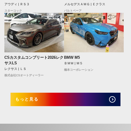
アウディ | ＲＳ３
メルセデスＡＭＧ | Ｅクラス
スターコック
バルトベーア
CSカスタムコンプリート2026レク
BMW M5
サスLS
ＢＭＷ | Ｍ５
レクサス | ＬＳ
橋本コーポレーション
株式会社CSオートディーラー
もっと見る