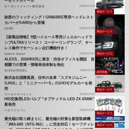
ーゼットホイール
オーゼットジャパン株式会社
2026/07/29
商品サービス
抜群のフィッティング！GR86/BRZ専用ヘッドレスト
カバーがSARDから登場
SARD
2026/07/28
商品サービス
【新製品情報】9型ハイエース専用ジュエルヘッドラ
ンプULTRAリリース！ コーナーリングランプ、キー
レス操作でモーション点灯機能付き！
Valenti Japan
2026/07/27
商品サービス
ALESS、2026年8月に東京・渋谷オフィスを開設 首
都圏での営業・情報発信体制を強化
ALESS/ROZEL
2026/07/25
経営情報
株式会社国際貿易、往年の名車「スズキジムニー
SJ410」と「ミニクーパーS」の1/43モデルカーを発
売
商品サービス
ワールドマーケット
2026/07/23
HID交換用LEDバルブ “オプティマル LED ZX 6500K”
新発売
ベロフジャパン
2026/07/21
商品サービス
最先端の取り締まりに、最先端の対策を新型取締機
「JMA-600（NTG-962）」に完全対応！セーフティレ
商品サービス