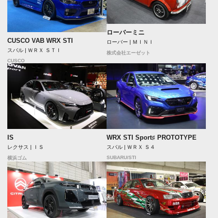
ローバーミニ
CUSCO VAB WRX STI
ローバー | ＭＩＮＩ
スバル | ＷＲＸ ＳＴＩ
株式会社エーゼット
CUSCO
IS
WRX STI Sport♯ PROTOTYPE
レクサス | ＩＳ
スバル | ＷＲＸ Ｓ４
SUBARU/STI
横浜ゴム