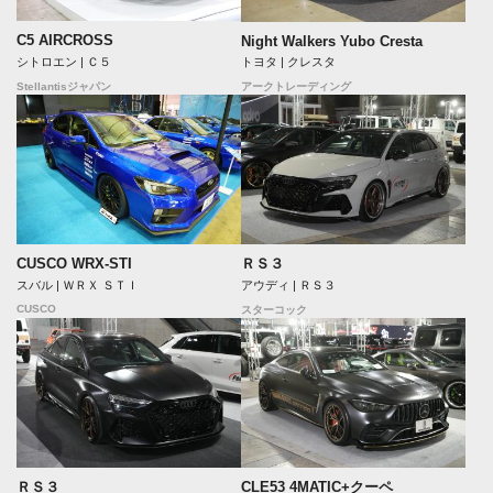
C5 AIRCROSS
Night Walkers Yubo Cresta
シトロエン | Ｃ５
トヨタ | クレスタ
Stellantisジャパン
アークトレーディング
CUSCO WRX-STI
ＲＳ３
スバル | ＷＲＸ ＳＴＩ
アウディ | ＲＳ３
CUSCO
スターコック
ＲＳ３
CLE53 4MATIC+クーペ