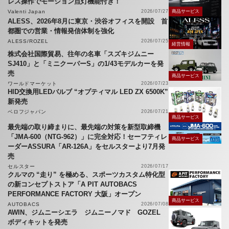
レス操作でモーション点灯機能付き！
Valenti Japan
2026/07/27
商品サービス
ALESS、2026年8月に東京・渋谷オフィスを開設 首
都圏での営業・情報発信体制を強化
ALESS/ROZEL
2026/07/25
経営情報
株式会社国際貿易、往年の名車「スズキジムニー
SJ410」と「ミニクーパーS」の1/43モデルカーを発
売
商品サービス
ワールドマーケット
2026/07/23
HID交換用LEDバルブ “オプティマル LED ZX 6500K”
新発売
ベロフジャパン
2026/07/21
商品サービス
最先端の取り締まりに、最先端の対策を新型取締機
「JMA-600（NTG-962）」に完全対応！セーフティレ
商品サービス
ーダーASSURA「AR-126A」をセルスターより7月発
売
セルスター
2026/07/17
クルマの “走り” を極める、スポーツカスタム特化型
の新コンセプトストア「A PIT AUTOBACS
PERFORMANCE FACTORY 大阪」オープン
商品サービス
AUTOBACS
2026/07/08
AWIN、ジムニーシエラ ジムニーノマド GOZEL
ボディキットを発売