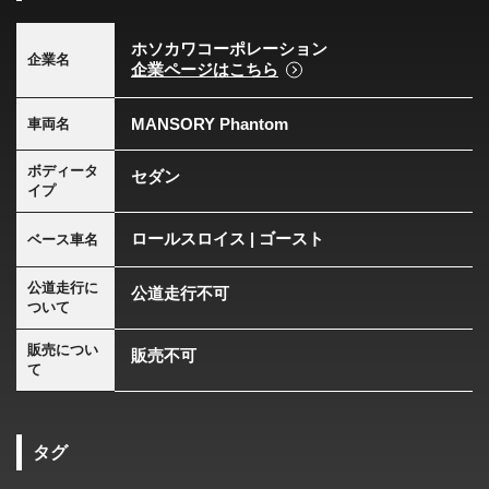
ホソカワコーポレーション
企業名
企業ページはこちら
MANSORY Phantom
車両名
ボディータ
セダン
イプ
ロールスロイス | ゴースト
ベース車名
公道走行に
公道走行不可
ついて
販売につい
販売不可
て
タグ