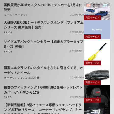
国際貿易がJDMカスタムのＲ34モデルカーを7月末に
発売
ワールドマーケット
2026/08/06
商品サービス
大好評のBRIDEシート型スマホスタンド【プレミアム
シリーズ 織戸茉彩】発売！
BRIDE
2026/08/04
商品サービス
サイドエアバッグキャンセラー【純正カプラータイプ
B・C】発売!!
BRIDE
2026/07/31
商品サービス
新型エルグランドのスタイルをさらに引き立てる、オ
ーゼットホイール
オーゼットジャパン株式会社
2026/07/29
商品サービス
抜群のフィッティング！GR86/BRZ専用ヘッドレスト
カバーがSARDから登場
SARD
2026/07/28
商品サービス
【新製品情報】9型ハイエース専用ジュエルヘッドラ
ンプULTRAリリース！ コーナーリングランプ、キー