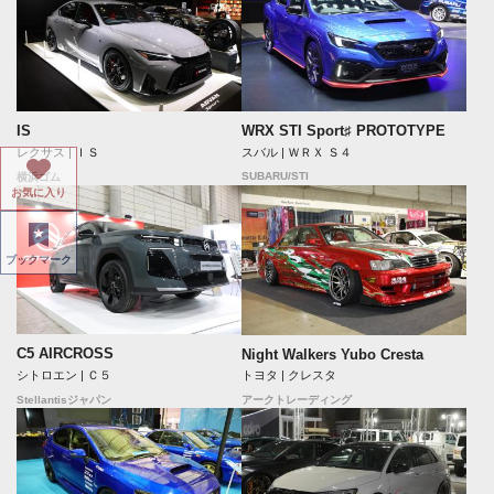
IS
WRX STI Sport♯ PROTOTYPE
レクサス | ＩＳ
スバル | ＷＲＸ Ｓ４
SUBARU/STI
横浜ゴム
お気に入り
ブックマーク
C5 AIRCROSS
Night Walkers Yubo Cresta
シトロエン | Ｃ５
トヨタ | クレスタ
Stellantisジャパン
アークトレーディング