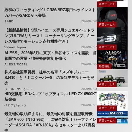
商品サービス
抜群のフィッティング！GR86/BRZ専用ヘッドレスト
カバーがSARDから登場
SARD
2026/07/28
商品サービス
【新製品情報】9型ハイエース専用ジュエルヘッドラ
ンプULTRAリリース！ コーナーリングランプ、キー
レス操作でモーション点灯機能付き！
Valenti Japan
2026/07/27
商品サービス
ALESS、2026年8月に東京・渋谷オフィスを開設 首
都圏での営業・情報発信体制を強化
ALESS/ROZEL
2026/07/25
経営情報
株式会社国際貿易、往年の名車「スズキジムニー
SJ410」と「ミニクーパーS」の1/43モデルカーを発
売
商品サービス
ワールドマーケット
2026/07/23
HID交換用LEDバルブ “オプティマル LED ZX 6500K”
新発売
ベロフジャパン
2026/07/21
商品サービス
最先端の取り締まりに、最先端の対策を新型取締機
「JMA-600（NTG-962）」に完全対応！セーフティレ
商品サービス
ーダーASSURA「AR-126A」をセルスターより7月発
売