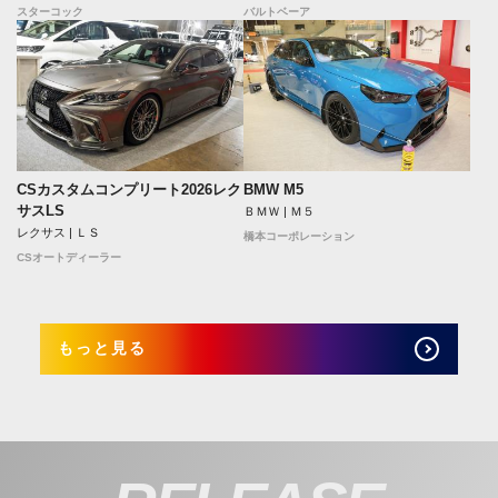
スターコック
バルトベーア
CSカスタムコンプリート2026レク
BMW M5
サスLS
ＢＭＷ | Ｍ５
レクサス | ＬＳ
橋本コーポレーション
CSオートディーラー
もっと見る