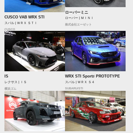
ローバーミニ
CUSCO VAB WRX STI
ローバー | ＭＩＮＩ
スバル | ＷＲＸ ＳＴＩ
株式会社エーゼット
CUSCO
IS
WRX STI Sport♯ PROTOTYPE
レクサス | ＩＳ
スバル | ＷＲＸ Ｓ４
SUBARU/STI
横浜ゴム