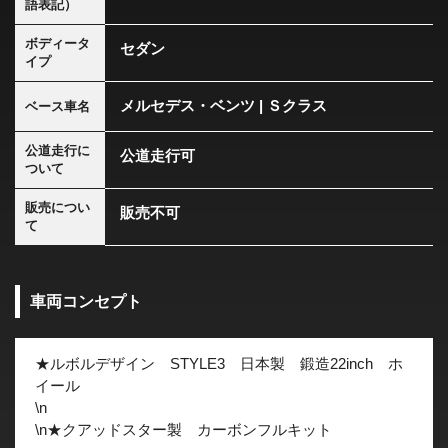
語表記）
ボディータ
セダン
イプ
メルセデス・ベンツ | Ｓクラス
ベース車名
公道走行に
公道走行可
ついて
販売につい
販売不可
て
車両コンセプト
★ルボルデザイン STYLE3 日本製 鍛造22inch ホ
イール
\n
\n★クアッドスター製 カーボンフルキット