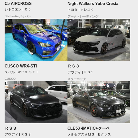
C5 AIRCROSS
Night Walkers Yubo Cresta
シトロエン | Ｃ５
トヨタ | クレスタ
Stellantisジャパン
アークトレーディング
CUSCO WRX-STI
ＲＳ３
スバル | ＷＲＸ ＳＴＩ
アウディ | ＲＳ３
CUSCO
スターコック
ＲＳ３
CLE53 4MATIC+クーペ
アウディ | ＲＳ３
メルセデスＡＭＧ | Ｅクラス