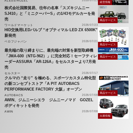
ALESS/ROZEL
2026/07/25
経営情報
株式会社国際貿易、往年の名車「スズキジムニー
SJ410」と「ミニクーパーS」の1/43モデルカーを発
売
商品サービス
ワールドマーケット
2026/07/23
HID交換用LEDバルブ “オプティマル LED ZX 6500K”
新発売
ベロフジャパン
2026/07/21
商品サービス
最先端の取り締まりに、最先端の対策を新型取締機
「JMA-600（NTG-962）」に完全対応！セーフティレ
商品サービス
ーダーASSURA「AR-126A」をセルスターより7月発
売
セルスター
2026/07/17
クルマの “走り” を極める、スポーツカスタム特化型
の新コンセプトストア「A PIT AUTOBACS
PERFORMANCE FACTORY 大阪」オープン
商品サービス
AUTOBACS
2026/07/08
AWIN、ジムニーシエラ ジムニーノマド GOZEL
ボディキットを発売
AWIN
2026/07/08
出展情報