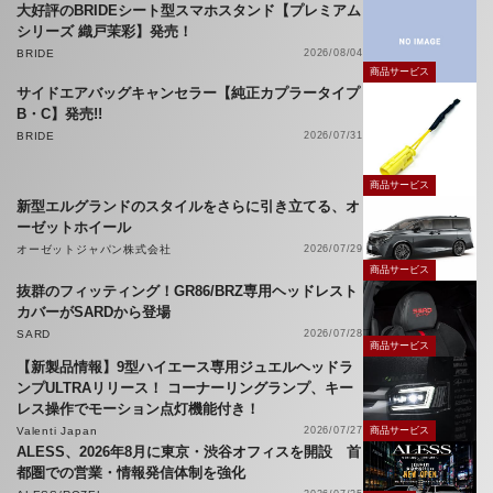
大好評のBRIDEシート型スマホスタンド【プレミアム
シリーズ 織戸茉彩】発売！
BRIDE
2026/08/04
商品サービス
サイドエアバッグキャンセラー【純正カプラータイプ
B・C】発売!!
BRIDE
2026/07/31
商品サービス
新型エルグランドのスタイルをさらに引き立てる、オ
ーゼットホイール
オーゼットジャパン株式会社
2026/07/29
商品サービス
抜群のフィッティング！GR86/BRZ専用ヘッドレスト
カバーがSARDから登場
SARD
2026/07/28
商品サービス
【新製品情報】9型ハイエース専用ジュエルヘッドラ
ンプULTRAリリース！ コーナーリングランプ、キー
レス操作でモーション点灯機能付き！
Valenti Japan
2026/07/27
商品サービス
ALESS、2026年8月に東京・渋谷オフィスを開設 首
都圏での営業・情報発信体制を強化