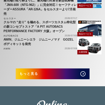
最先端の取り締まりに、最先端の対策を新型取締機
「JMA-600（NTG-962）」に完全対応！セーフティレ
商品サービス
ーダーASSURA「AR-126A」をセルスターより7月発
売
セルスター
2026/07/17
クルマの “走り” を極める、スポーツカスタム特化型
の新コンセプトストア「A PIT AUTOBACS
PERFORMANCE FACTORY 大阪」オープン
商品サービス
AUTOBACS
2026/07/08
AWIN、ジムニーシエラ ジムニーノマド GOZEL
ボディキットを発売
AWIN
2026/07/08
出展情報
もっと見る