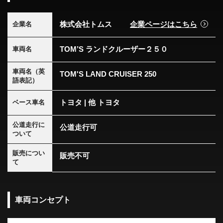
株式会社トムス
企業ページはこちら
企業名
TOM’S ランドクルーザー２５０
車両名
車両名（英
TOM'S LAND CRUISER 250
語表記）
トヨタ | 他 トヨタ
ベース車名
公道走行に
公道走行可
ついて
販売につい
販売不可
て
車両コンセプト