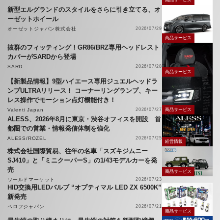
商品サービス
新型エルグランドのスタイルをさらに引き立てる、オ
ーゼットホイール
オーゼットジャパン株式会社
2026/07/29
商品サービス
抜群のフィッティング！GR86/BRZ専用ヘッドレスト
カバーがSARDから登場
SARD
2026/07/28
商品サービス
【新製品情報】9型ハイエース専用ジュエルヘッドラ
ンプULTRAリリース！ コーナーリングランプ、キー
レス操作でモーション点灯機能付き！
Valenti Japan
2026/07/27
商品サービス
ALESS、2026年8月に東京・渋谷オフィスを開設 首
都圏での営業・情報発信体制を強化
ALESS/ROZEL
2026/07/25
経営情報
株式会社国際貿易、往年の名車「スズキジムニー
SJ410」と「ミニクーパーS」の1/43モデルカーを発
売
商品サービス
ワールドマーケット
2026/07/23
HID交換用LEDバルブ “オプティマル LED ZX 6500K”
新発売
ベロフジャパン
2026/07/21
商品サービス