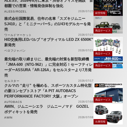
ALESS、2026年8月に東京・渋谷オフィスを開設 首
都圏での営業・情報発信体制を強化
ALESS/ROZEL
2026/07/25
経営情報
株式会社国際貿易、往年の名車「スズキジムニー
SJ410」と「ミニクーパーS」の1/43モデルカーを発
売
商品サービス
ワールドマーケット
2026/07/23
HID交換用LEDバルブ “オプティマル LED ZX 6500K”
新発売
ベロフジャパン
2026/07/21
商品サービス
最先端の取り締まりに、最先端の対策を新型取締機
「JMA-600（NTG-962）」に完全対応！セーフティレ
商品サービス
ーダーASSURA「AR-126A」をセルスターより7月発
売
セルスター
2026/07/17
クルマの “走り” を極める、スポーツカスタム特化型
の新コンセプトストア「A PIT AUTOBACS
PERFORMANCE FACTORY 大阪」オープン
商品サービス
AUTOBACS
2026/07/08
AWIN、ジムニーシエラ ジムニーノマド GOZEL
ボディキットを発売
AWIN
2026/07/08
出展情報