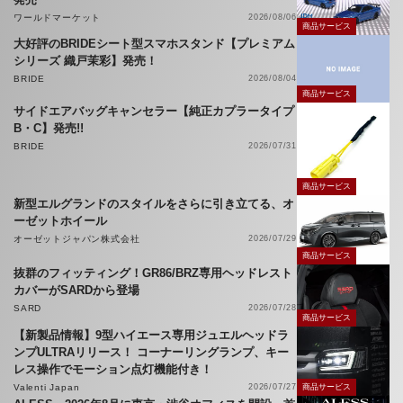
ワールドマーケット
2026/08/06
商品サービス
大好評のBRIDEシート型スマホスタンド【プレミアム
シリーズ 織戸茉彩】発売！
BRIDE
2026/08/04
商品サービス
サイドエアバッグキャンセラー【純正カプラータイプ
B・C】発売!!
BRIDE
2026/07/31
商品サービス
新型エルグランドのスタイルをさらに引き立てる、オ
ーゼットホイール
オーゼットジャパン株式会社
2026/07/29
商品サービス
抜群のフィッティング！GR86/BRZ専用ヘッドレスト
カバーがSARDから登場
SARD
2026/07/28
商品サービス
【新製品情報】9型ハイエース専用ジュエルヘッドラ
ンプULTRAリリース！ コーナーリングランプ、キー
レス操作でモーション点灯機能付き！
Valenti Japan
2026/07/27
商品サービス