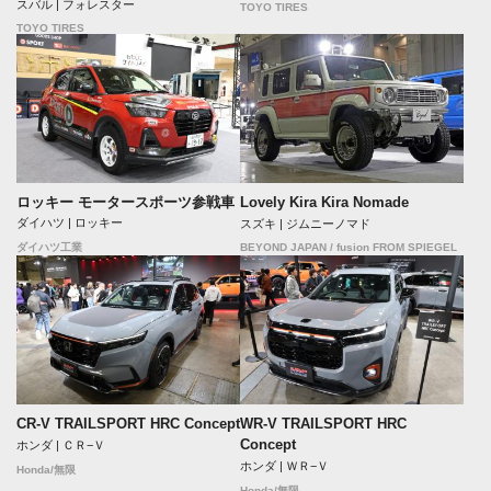
スバル | フォレスター
TOYO TIRES
TOYO TIRES
ロッキー モータースポーツ参戦車
Lovely Kira Kira Nomade
ダイハツ | ロッキー
スズキ | ジムニーノマド
BEYOND JAPAN / fusion FROM SPIEGEL
ダイハツ工業
CR-V TRAILSPORT HRC Concept
WR-V TRAILSPORT HRC
Concept
ホンダ | ＣＲ−Ｖ
ホンダ | ＷＲ−Ｖ
Honda/無限
Honda/無限