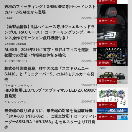
商品サービス
抜群のフィッティング！GR86/BRZ専用ヘッドレスト
カバーがSARDから登場
SARD
2026/07/28
商品サービス
【新製品情報】9型ハイエース専用ジュエルヘッドラ
ンプULTRAリリース！ コーナーリングランプ、キー
レス操作でモーション点灯機能付き！
Valenti Japan
2026/07/27
商品サービス
ALESS、2026年8月に東京・渋谷オフィスを開設 首
都圏での営業・情報発信体制を強化
ALESS/ROZEL
2026/07/25
経営情報
株式会社国際貿易、往年の名車「スズキジムニー
SJ410」と「ミニクーパーS」の1/43モデルカーを発
売
商品サービス
ワールドマーケット
2026/07/23
HID交換用LEDバルブ “オプティマル LED ZX 6500K”
新発売
ベロフジャパン
2026/07/21
商品サービス
最先端の取り締まりに、最先端の対策を新型取締機
「JMA-600（NTG-962）」に完全対応！セーフティレ
商品サービス
ーダーASSURA「AR-126A」をセルスターより7月発
売