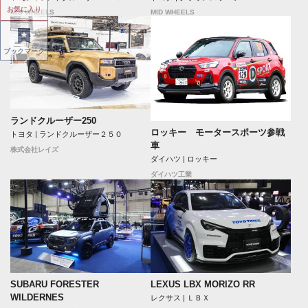
お気に入り
MID WHEELS
MID WHEELS
ブックマーク
ランドクルーザー250
ロッキー モータースポーツ参戦
トヨタ | ランドクルーザー２５０
車
株式会社レイズ
ダイハツ | ロッキー
ダイハツ工業
SUBARU FORESTER
LEXUS LBX MORIZO RR
WILDERNES
レクサス | ＬＢＸ