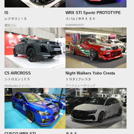
IS
WRX STI Sport♯ PROTOTYPE
レクサス | ＩＳ
スバル | ＷＲＸ Ｓ４
SUBARU/STI
横浜ゴム
C5 AIRCROSS
Night Walkers Yubo Cresta
シトロエン | Ｃ５
トヨタ | クレスタ
Stellantisジャパン
アークトレーディング
CUSCO WRX-STI
ＲＳ３