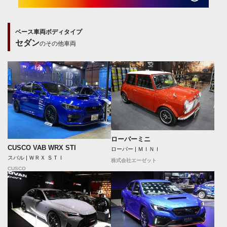
ベース車両ボディタイプ
セダン
のその他車両
ローバーミニ
CUSCO VAB WRX STI
ローバー | ＭＩＮＩ
スバル | ＷＲＸ ＳＴＩ
株式会社エーゼット
CUSCO