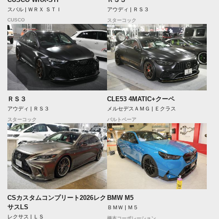
スバル | ＷＲＸ ＳＴＩ
アウディ | ＲＳ３
CUSCO
スターコック
ＲＳ３
CLE53 4MATIC+クーペ
アウディ | ＲＳ３
メルセデスＡＭＧ | Ｅクラス
スターコック
バルトベーア
CSカスタムコンプリート2026レク
BMW M5
サスLS
ＢＭＷ | Ｍ５
レクサス | ＬＳ
橋本コーポレーション