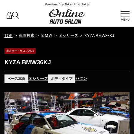
Presented by Tokyo Auto Salon
MENU
車両検索
ＢＭＷ
３シリーズ
TOP
KYZA BMW36KJ
東京オートサロン2024
KYZA BMW36KJ
３シリーズ
セダン
ベース車両
ボディタイプ