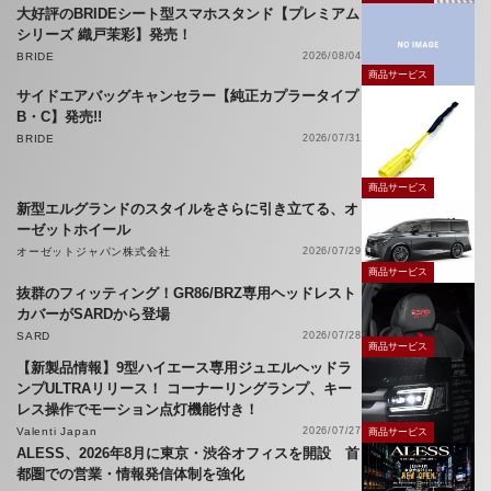
大好評のBRIDEシート型スマホスタンド【プレミアム
シリーズ 織戸茉彩】発売！
BRIDE
2026/08/04
商品サービス
サイドエアバッグキャンセラー【純正カプラータイプ
B・C】発売!!
BRIDE
2026/07/31
商品サービス
新型エルグランドのスタイルをさらに引き立てる、オ
ーゼットホイール
オーゼットジャパン株式会社
2026/07/29
商品サービス
抜群のフィッティング！GR86/BRZ専用ヘッドレスト
カバーがSARDから登場
SARD
2026/07/28
商品サービス
【新製品情報】9型ハイエース専用ジュエルヘッドラ
ンプULTRAリリース！ コーナーリングランプ、キー
レス操作でモーション点灯機能付き！
Valenti Japan
2026/07/27
商品サービス
ALESS、2026年8月に東京・渋谷オフィスを開設 首
都圏での営業・情報発信体制を強化