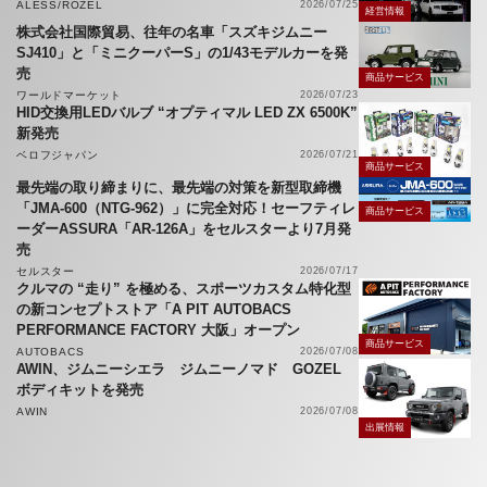
ALESS/ROZEL
2026/07/25
経営情報
株式会社国際貿易、往年の名車「スズキジムニー
SJ410」と「ミニクーパーS」の1/43モデルカーを発
売
商品サービス
ワールドマーケット
2026/07/23
HID交換用LEDバルブ “オプティマル LED ZX 6500K”
新発売
ベロフジャパン
2026/07/21
商品サービス
最先端の取り締まりに、最先端の対策を新型取締機
「JMA-600（NTG-962）」に完全対応！セーフティレ
商品サービス
ーダーASSURA「AR-126A」をセルスターより7月発
売
セルスター
2026/07/17
クルマの “走り” を極める、スポーツカスタム特化型
の新コンセプトストア「A PIT AUTOBACS
PERFORMANCE FACTORY 大阪」オープン
商品サービス
AUTOBACS
2026/07/08
AWIN、ジムニーシエラ ジムニーノマド GOZEL
ボディキットを発売
AWIN
2026/07/08
出展情報