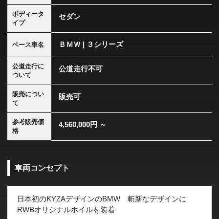
ボディータ
セダン
イプ
ＢＭＷ | ３シリーズ
ベース車名
公道走行に
公道走行不可
ついて
販売につい
販売可
て
参考販売価
4,560,000円 ～
格
車両コンセプト
日本初のKYZAデザインのBMW 斬新なデザインに
RWBオリジナルホイルを装着