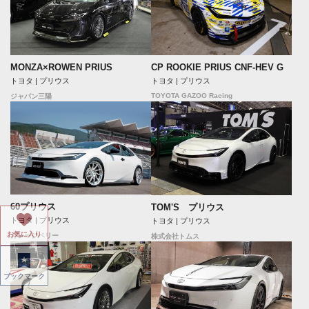
MONZA×ROWEN PRIUS
CP ROOKIE PRIUS CNF-HEV G
トヨタ | プリウス
トヨタ | プリウス
TOYOTA GAZOO Racing
ジャパン三陽
60プリウス
TOM'S プリウス
トヨタ | プリウス
トヨタ | プリウス
お気に入り
ガレージベリー
株式会社トムス
ブックマーク