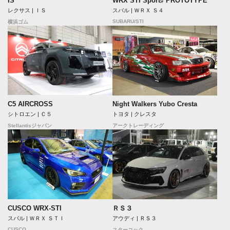
IS
WRX STI Sport♯ PROTOTYPE
レクサス | ＩＳ
スバル | ＷＲＸ Ｓ４
SUBARU/STI
横浜ゴム
C5 AIRCROSS
Night Walkers Yubo Cresta
シトロエン | Ｃ５
トヨタ | クレスタ
Stellantisジャパン
アークトレーディング
CUSCO WRX-STI
ＲＳ３
スバル | ＷＲＸ ＳＴＩ
アウディ | ＲＳ３
CUSCO
スターコック