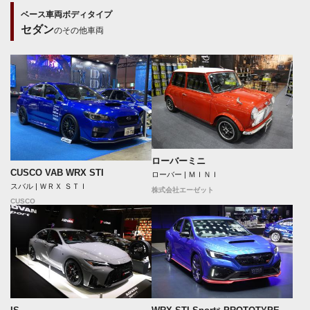
ベース車両ボディタイプ
セダン
のその他車両
ローバーミニ
CUSCO VAB WRX STI
ローバー | ＭＩＮＩ
スバル | ＷＲＸ ＳＴＩ
株式会社エーゼット
CUSCO