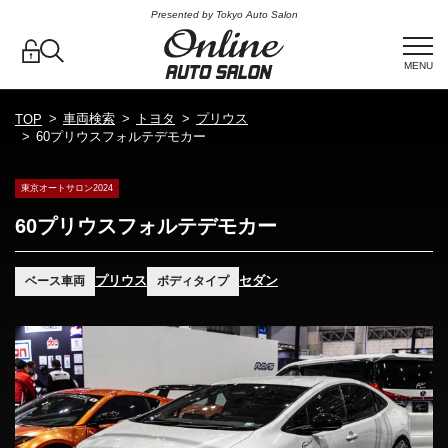
Presented by Tokyo Auto Salon
MENU
車両検索
トヨタ
プリウス
TOP
60プリウスフォルテデモカー
東京オートサロン2024
60プリウスフォルテデモカー
プリウス
セダン
ベース車両
ボディタイプ