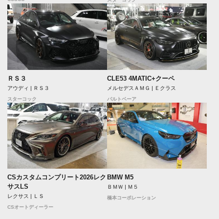
ＲＳ３
CLE53 4MATIC+クーペ
アウディ | ＲＳ３
メルセデスＡＭＧ | Ｅクラス
スターコック
バルトベーア
CSカスタムコンプリート2026レク
BMW M5
サスLS
ＢＭＷ | Ｍ５
レクサス | ＬＳ
橋本コーポレーション
CSオートディーラー