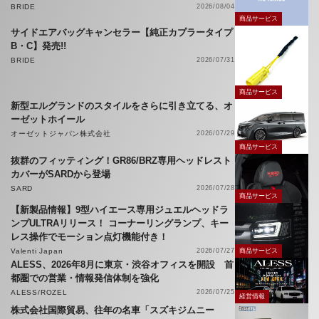
BRIDE
2026/08/04
商品サービス
サイドエアバッグキャンセラー【純正カプラータイプ
B・C】発売!!
BRIDE
2026/07/31
商品サービス
新型エルグランドのスタイルをさらに引き立てる、オ
ーゼットホイール
オーゼットジャパン株式会社
2026/07/29
商品サービス
抜群のフィッティング！GR86/BRZ専用ヘッドレスト
カバーがSARDから登場
SARD
2026/07/28
商品サービス
【新製品情報】9型ハイエース専用ジュエルヘッドラ
ンプULTRAリリース！ コーナーリングランプ、キー
レス操作でモーション点灯機能付き！
Valenti Japan
2026/07/27
商品サービス
ALESS、2026年8月に東京・渋谷オフィスを開設 首
都圏での営業・情報発信体制を強化
ALESS/ROZEL
2026/07/25
経営情報
株式会社国際貿易、往年の名車「スズキジムニー