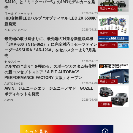
SJ410」と「ミニクーパーS」の1/43モデルカーを発
売
商品サービス
ワールドマーケット
2026/07/23
HID交換用LEDバルブ “オプティマル LED ZX 6500K”
新発売
ベロフジャパン
2026/07/21
商品サービス
最先端の取り締まりに、最先端の対策を新型取締機
「JMA-600（NTG-962）」に完全対応！セーフティレ
商品サービス
ーダーASSURA「AR-126A」をセルスターより7月発
売
セルスター
2026/07/17
クルマの “走り” を極める、スポーツカスタム特化型
の新コンセプトストア「A PIT AUTOBACS
PERFORMANCE FACTORY 大阪」オープン
商品サービス
AUTOBACS
2026/07/08
AWIN、ジムニーシエラ ジムニーノマド GOZEL
ボディキットを発売
AWIN
2026/07/08
出展情報
もっと見る