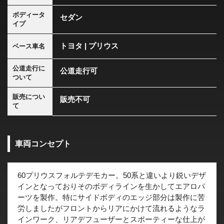
ボディータ
セダン
イプ
トヨタ | プリウス
ベース車名
公道走行に
公道走行可
ついて
販売につい
販売不可
て
車両コンセプト
60プリウスフォルテデモカー。50系と違いより鋭いデザ
インとなっておりそのボディラインを生かしてエアロパ
ーツを製作。特にサイドボディのエッジ部分は製作に苦
労しましたがフロントからリアにかけて流れるようなラ
インワーク、リアデフューザーとスポーティーな仕上が