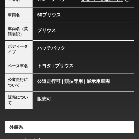
60プリウス
車両名
車両名（英
プリウス
語表記）
ボディータ
ハッチバック
イプ
トヨタ | プリウス
ベース車名
公道走行に
公道走行可 | 競技専用 | 展示用車両
ついて
販売につい
販売可
て
外装系