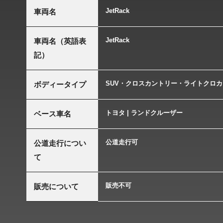
JetRack
車両名
JetRack
車両名（英語表
記）
SUV・クロスカントリー・ライトクロカ
ボディータイプ
トヨタ | ランドクルーザー
ベース車名
公道走行可
公道走行につい
て
販売不可
販売について