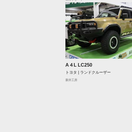
A４L LC250
トヨタ | ランドクルーザー
新井工房