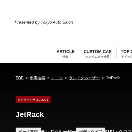
Presented by Tokyo Auto Salon
ARTICLE
CUSTOM CAR
TOPI
特集
カスタムカー検索
トピッ
TOP
車両検索
トヨタ
ランドクルーザー
JetRack
東京オートサロン2024
JetRack
ランドクルーザー
SUV・クロ
ベース車両
ボディタイプ