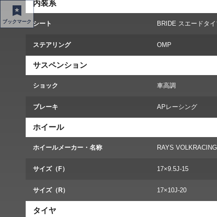
内装系
ブックマーク
シート
BRIDE スエードタ
ステアリング
OMP
サスペンション
ショック
車高調
ブレーキ
APレーシング
ホイール
ホイールメーカー・名称
RAYS VOLKRACING
サイズ（F）
17×9.5J-15
サイズ（R）
17×10J-20
タイヤ