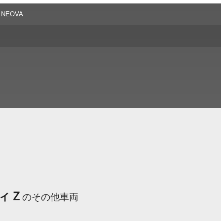
 NEOVA
ィＺ
のその他車両