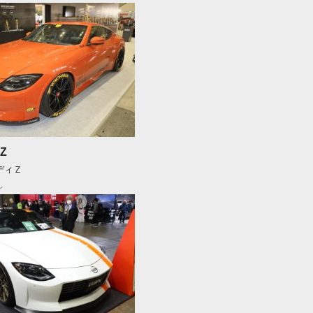
Z
ディＺ
ン