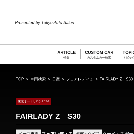
Presented by Tokyo Auto Salon
ARTICLE
CUSTOM CAR
TOPI
特集
カスタムカー検索
トピッ
TOP
車両検索
日産
フェアレディＺ
FAIRLADY Z S30
東京オートサロン2024
FAIRLADY Z S30
フェアレディＺ
クーペ・スポー
ベース車両
ボディタイプ