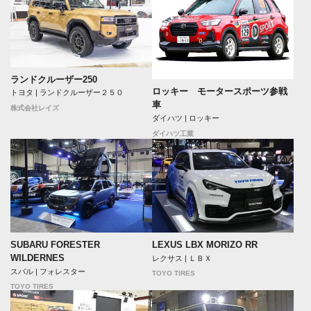
ランドクルーザー250
ロッキー モータースポーツ参戦
トヨタ | ランドクルーザー２５０
車
株式会社レイズ
ダイハツ | ロッキー
ダイハツ工業
SUBARU FORESTER
LEXUS LBX MORIZO RR
WILDERNES
レクサス | ＬＢＸ
スバル | フォレスター
TOYO TIRES
TOYO TIRES