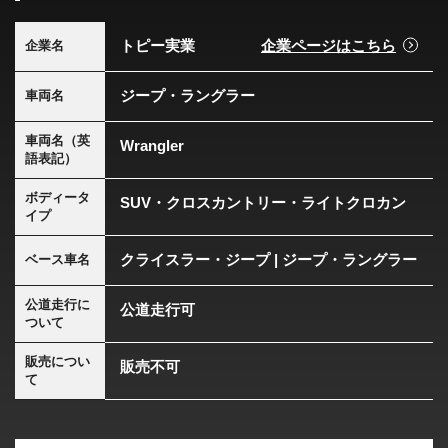
トピー実業
企業ページはこちら
企業名
ジープ・ラングラー
車両名
車両名（英
Wrangler
語表記）
ボディータ
SUV・クロスカントリー・ライトクロカン
イプ
クライスラー・ジープ | ジープ・ラングラー
ベース車名
公道走行に
公道走行可
ついて
販売につい
販売不可
て