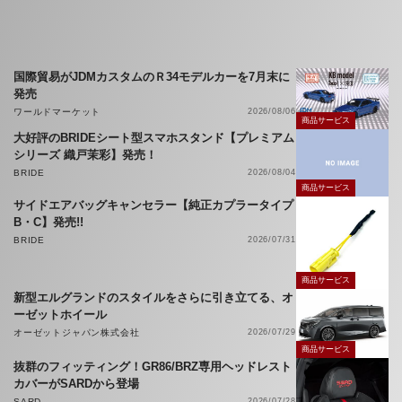
国際貿易がJDMカスタムのＲ34モデルカーを7月末に
発売
ワールドマーケット
2026/08/06
商品サービス
大好評のBRIDEシート型スマホスタンド【プレミアム
シリーズ 織戸茉彩】発売！
BRIDE
2026/08/04
商品サービス
サイドエアバッグキャンセラー【純正カプラータイプ
B・C】発売!!
BRIDE
2026/07/31
商品サービス
新型エルグランドのスタイルをさらに引き立てる、オ
ーゼットホイール
オーゼットジャパン株式会社
2026/07/29
商品サービス
抜群のフィッティング！GR86/BRZ専用ヘッドレスト
カバーがSARDから登場
SARD
2026/07/28