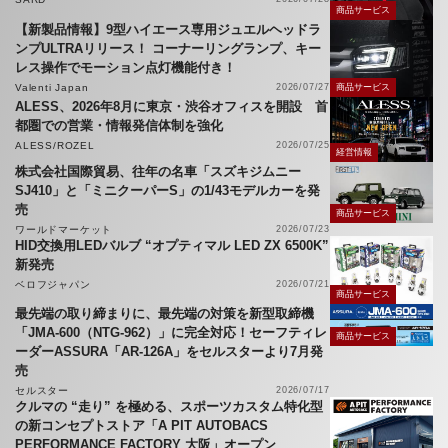
商品サービス
【新製品情報】9型ハイエース専用ジュエルヘッドラ
ンプULTRAリリース！ コーナーリングランプ、キー
レス操作でモーション点灯機能付き！
Valenti Japan
2026/07/27
商品サービス
ALESS、2026年8月に東京・渋谷オフィスを開設 首
都圏での営業・情報発信体制を強化
ALESS/ROZEL
2026/07/25
経営情報
株式会社国際貿易、往年の名車「スズキジムニー
SJ410」と「ミニクーパーS」の1/43モデルカーを発
売
商品サービス
ワールドマーケット
2026/07/23
HID交換用LEDバルブ “オプティマル LED ZX 6500K”
新発売
ベロフジャパン
2026/07/21
商品サービス
最先端の取り締まりに、最先端の対策を新型取締機
「JMA-600（NTG-962）」に完全対応！セーフティレ
商品サービス
ーダーASSURA「AR-126A」をセルスターより7月発
売
セルスター
2026/07/17
クルマの “走り” を極める、スポーツカスタム特化型
の新コンセプトストア「A PIT AUTOBACS
PERFORMANCE FACTORY 大阪」オープン