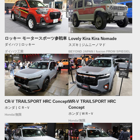
ロッキー モータースポーツ参戦車
Lovely Kira Kira Nomade
ダイハツ | ロッキー
スズキ | ジムニーノマド
BEYOND JAPAN / fusion FROM SPIEGEL
ダイハツ工業
CR-V TRAILSPORT HRC Concept
WR-V TRAILSPORT HRC
Concept
ホンダ | ＣＲ−Ｖ
ホンダ | ＷＲ−Ｖ
Honda/無限
Honda/無限