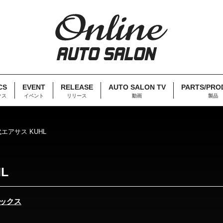
CS
EVENT
RELEASE
AUTO SALON TV
PARTS/PRO
クス
イベント
リリース
動画
製品
代エアサス KUHL
L
ックス