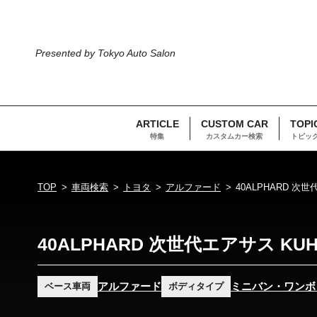
Presented by Tokyo Auto Salon
ARTICLE
CUSTOM CAR
TOPI
特集
カスタムカー検索
トピッ
TOP
車両検索
トヨタ
アルファード
40ALPHARD 次世
40ALPHARD 次世代エアサス KUH
アルファード
ミニバン・ワンボ
ベース車両
ボディタイプ