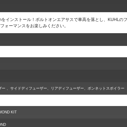
pensionをインストール！ボルトオンエアサスで車高を落とし、KUHLの
パフォーマンスをお楽しみください。
ザー 、サイドディフューザー、リアディフューザー、ボンネットスポイラー
MOND KIT
OND