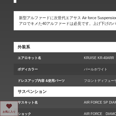
新型アルファードに次世代エアサス Air force Sus
アロでキメた40アルファードは必見です。上げ下げの
外装系
エアロキット名
KRUISE KR-40ARR
ボディカラー
パールホワイト
ドレスアップ内容 &使用パーツ
フロントディフュー
サスペンション
サスキット名
AIR FORCE SP DIA
お気に入り
ショック
AIR FORCE DIAM