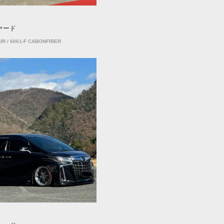
ァード
IR / 6061-F CABONFIBER