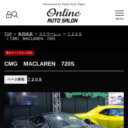
Presented by Tokyo Auto Salon
MENU
車両検索
マクラーレン
７２０Ｓ
TOP
CMG MACLAREN 720S
東京オートサロン2023
CMG MACLAREN 720S
７２０Ｓ
ベース車両