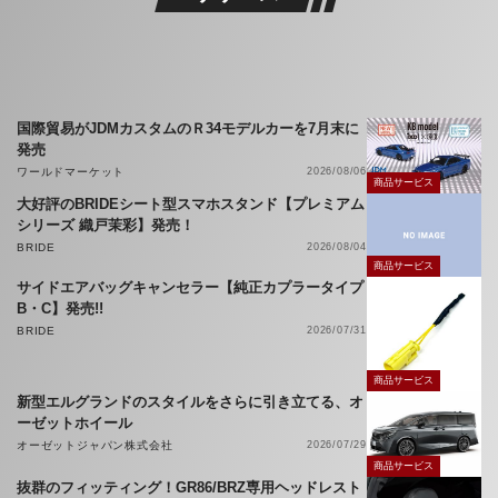
国際貿易がJDMカスタムのＲ34モデルカーを7月末に
発売
ワールドマーケット
2026/08/06
商品サービス
大好評のBRIDEシート型スマホスタンド【プレミアム
シリーズ 織戸茉彩】発売！
BRIDE
2026/08/04
商品サービス
サイドエアバッグキャンセラー【純正カプラータイプ
B・C】発売!!
BRIDE
2026/07/31
商品サービス
新型エルグランドのスタイルをさらに引き立てる、オ
ーゼットホイール
オーゼットジャパン株式会社
2026/07/29
商品サービス
抜群のフィッティング！GR86/BRZ専用ヘッドレスト