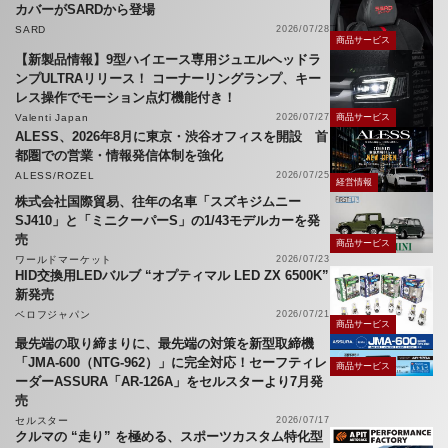
カバーがSARDから登場
SARD
2026/07/28
商品サービス
【新製品情報】9型ハイエース専用ジュエルヘッドラ
ンプULTRAリリース！ コーナーリングランプ、キー
レス操作でモーション点灯機能付き！
Valenti Japan
2026/07/27
商品サービス
ALESS、2026年8月に東京・渋谷オフィスを開設 首
都圏での営業・情報発信体制を強化
ALESS/ROZEL
2026/07/25
経営情報
株式会社国際貿易、往年の名車「スズキジムニー
SJ410」と「ミニクーパーS」の1/43モデルカーを発
売
商品サービス
ワールドマーケット
2026/07/23
HID交換用LEDバルブ “オプティマル LED ZX 6500K”
新発売
ベロフジャパン
2026/07/21
商品サービス
最先端の取り締まりに、最先端の対策を新型取締機
「JMA-600（NTG-962）」に完全対応！セーフティレ
商品サービス
ーダーASSURA「AR-126A」をセルスターより7月発
売
セルスター
2026/07/17
クルマの “走り” を極める、スポーツカスタム特化型