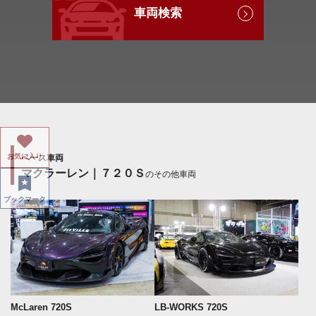
車両検索
お気に入り
ベース車両
マクラーレン｜７２０Ｓ
のその他車両
ブックマーク
McLaren 720S
LB-WORKS 720S