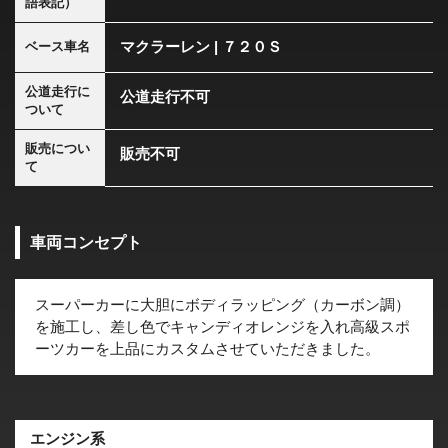
語表記）
マクラーレン | ７２０Ｓ
ベース車名
公道走行に
公道走行不可
ついて
販売につい
販売不可
て
車両コンセプト
スーパーカーに大胆にボディラッピング（カーボン調）
を施工し、差し色でキャンディオレンジを入れ高級スポ
ーツカーを上品にカスタムさせていただきました。
エンジン系