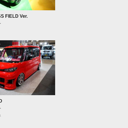
 FIELD Ver.
ト
O
ト
ス