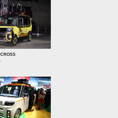
 CROSS
ト