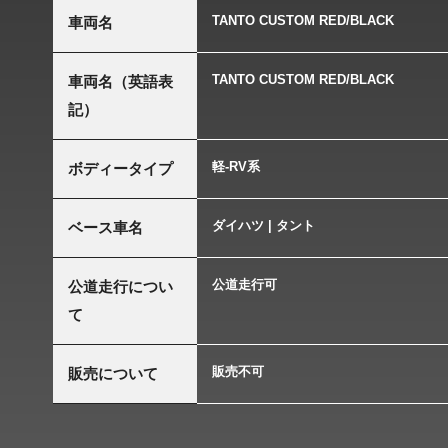
TANTO CUSTOM RED/BLACK
車両名
TANTO CUSTOM RED/BLACK
車両名（英語表
記）
軽-RV系
ボディータイプ
ダイハツ | タント
ベース車名
公道走行可
公道走行につい
て
販売不可
販売について