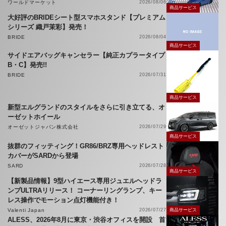
ワールドマーケット
2026/08/06
商品サービス
大好評のBRIDEシート型スマホスタンド【プレミアム
シリーズ 織戸茉彩】発売！
BRIDE
2026/08/04
商品サービス
サイドエアバッグキャンセラー【純正カプラータイプ
B・C】発売!!
BRIDE
2026/07/31
商品サービス
新型エルグランドのスタイルをさらに引き立てる、オ
ーゼットホイール
オーゼットジャパン株式会社
2026/07/29
商品サービス
抜群のフィッティング！GR86/BRZ専用ヘッドレスト
カバーがSARDから登場
SARD
2026/07/28
商品サービス
【新製品情報】9型ハイエース専用ジュエルヘッドラ
ンプULTRAリリース！ コーナーリングランプ、キー
レス操作でモーション点灯機能付き！
Valenti Japan
2026/07/27
商品サービス
ALESS、2026年8月に東京・渋谷オフィスを開設 首