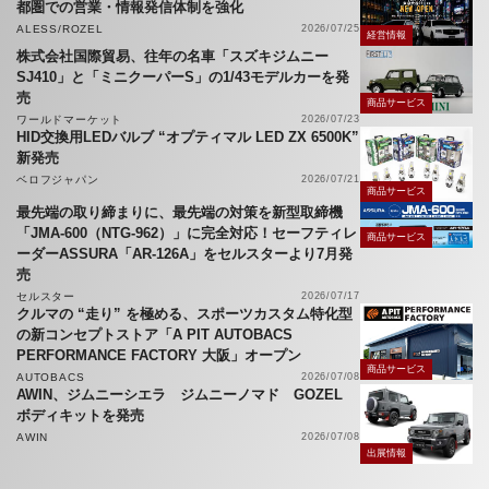
都圏での営業・情報発信体制を強化
ALESS/ROZEL
2026/07/25
経営情報
株式会社国際貿易、往年の名車「スズキジムニー
SJ410」と「ミニクーパーS」の1/43モデルカーを発
売
商品サービス
ワールドマーケット
2026/07/23
HID交換用LEDバルブ “オプティマル LED ZX 6500K”
新発売
ベロフジャパン
2026/07/21
商品サービス
最先端の取り締まりに、最先端の対策を新型取締機
「JMA-600（NTG-962）」に完全対応！セーフティレ
商品サービス
ーダーASSURA「AR-126A」をセルスターより7月発
売
セルスター
2026/07/17
クルマの “走り” を極める、スポーツカスタム特化型
の新コンセプトストア「A PIT AUTOBACS
PERFORMANCE FACTORY 大阪」オープン
商品サービス
AUTOBACS
2026/07/08
AWIN、ジムニーシエラ ジムニーノマド GOZEL
ボディキットを発売
AWIN
2026/07/08
出展情報