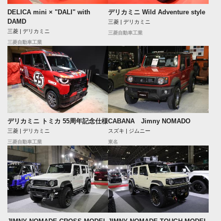
DELICA mini × "DALI" with
デリカミニ Wild Adventure style
DAMD
三菱 | デリカミニ
三菱 | デリカミニ
三菱自動車工業
三菱自動車工業
デリカミニ トミカ 55周年記念仕様
CABANA Jimny NOMADO
三菱 | デリカミニ
スズキ | ジムニー
三菱自動車工業
東名