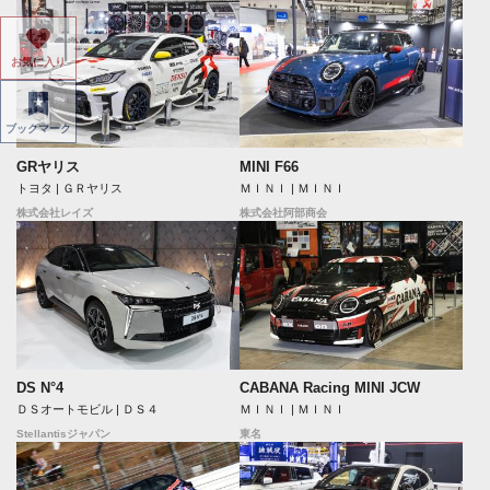
お気に入り
ブックマーク
GRヤリス
MINI F66
トヨタ | ＧＲヤリス
ＭＩＮＩ | ＭＩＮＩ
株式会社レイズ
株式会社阿部商会
DS N°4
CABANA Racing MINI JCW
ＤＳオートモビル | ＤＳ４
ＭＩＮＩ | ＭＩＮＩ
Stellantisジャパン
東名