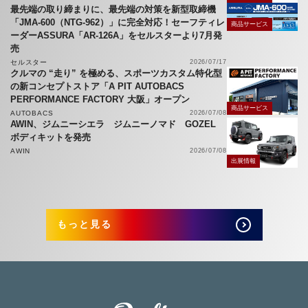
最先端の取り締まりに、最先端の対策を新型取締機
「JMA-600（NTG-962）」に完全対応！セーフティレ
商品サービス
ーダーASSURA「AR-126A」をセルスターより7月発
売
セルスター
2026/07/17
クルマの “走り” を極める、スポーツカスタム特化型
の新コンセプトストア「A PIT AUTOBACS
PERFORMANCE FACTORY 大阪」オープン
商品サービス
AUTOBACS
2026/07/08
AWIN、ジムニーシエラ ジムニーノマド GOZEL
ボディキットを発売
AWIN
2026/07/08
出展情報
もっと見る