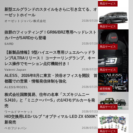
商品サービス
新型エルグランドのスタイルをさらに引き立てる、オ
ーゼットホイール
オーゼットジャパン株式会社
2026/07/29
商品サービス
抜群のフィッティング！GR86/BRZ専用ヘッドレスト
カバーがSARDから登場
SARD
2026/07/28
商品サービス
【新製品情報】9型ハイエース専用ジュエルヘッドラ
ンプULTRAリリース！ コーナーリングランプ、キー
レス操作でモーション点灯機能付き！
Valenti Japan
2026/07/27
商品サービス
ALESS、2026年8月に東京・渋谷オフィスを開設 首
都圏での営業・情報発信体制を強化
ALESS/ROZEL
2026/07/25
経営情報
株式会社国際貿易、往年の名車「スズキジムニー
SJ410」と「ミニクーパーS」の1/43モデルカーを発
売
商品サービス
ワールドマーケット
2026/07/23
HID交換用LEDバルブ “オプティマル LED ZX 6500K”
新発売
ベロフジャパン
2026/07/21
商品サービス