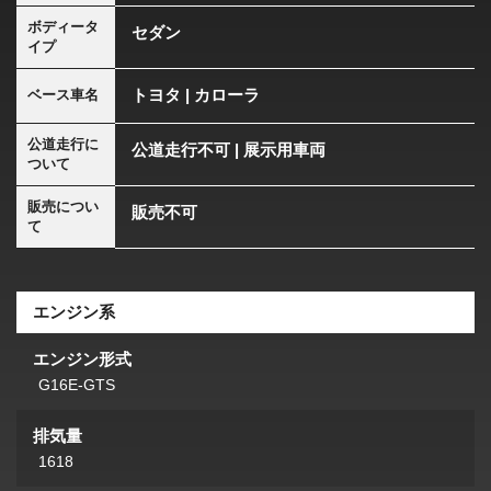
ボディータ
セダン
イプ
トヨタ | カローラ
ベース車名
公道走行に
公道走行不可 | 展示用車両
ついて
販売につい
販売不可
て
エンジン系
エンジン形式
G16E-GTS
排気量
1618