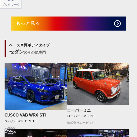
ブックマーク
もっと見る
ベース車両ボディタイプ
セダン
のその他車両
ローバーミニ
CUSCO VAB WRX STI
ローバー | ＭＩＮＩ
スバル | ＷＲＸ ＳＴＩ
株式会社エーゼット
CUSCO