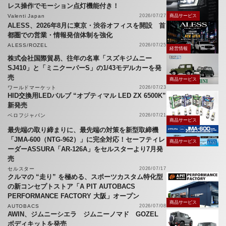
レス操作でモーション点灯機能付き！
Valenti Japan
2026/07/27
商品サービス
ALESS、2026年8月に東京・渋谷オフィスを開設 首
都圏での営業・情報発信体制を強化
ALESS/ROZEL
2026/07/25
経営情報
株式会社国際貿易、往年の名車「スズキジムニー
SJ410」と「ミニクーパーS」の1/43モデルカーを発
売
商品サービス
ワールドマーケット
2026/07/23
HID交換用LEDバルブ “オプティマル LED ZX 6500K”
新発売
ベロフジャパン
2026/07/21
商品サービス
最先端の取り締まりに、最先端の対策を新型取締機
「JMA-600（NTG-962）」に完全対応！セーフティレ
商品サービス
ーダーASSURA「AR-126A」をセルスターより7月発
売
セルスター
2026/07/17
クルマの “走り” を極める、スポーツカスタム特化型
の新コンセプトストア「A PIT AUTOBACS
PERFORMANCE FACTORY 大阪」オープン
商品サービス
AUTOBACS
2026/07/08
AWIN、ジムニーシエラ ジムニーノマド GOZEL
ボディキットを発売