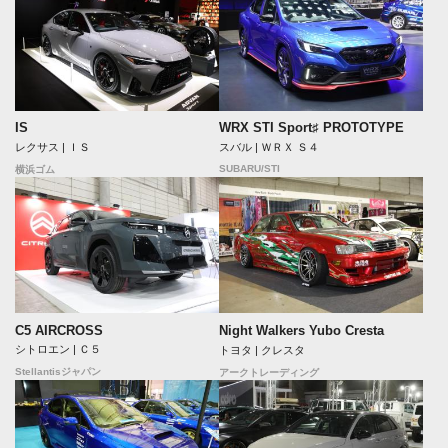
IS
WRX STI Sport♯ PROTOTYPE
レクサス | ＩＳ
スバル | ＷＲＸ Ｓ４
SUBARU/STI
横浜ゴム
C5 AIRCROSS
Night Walkers Yubo Cresta
シトロエン | Ｃ５
トヨタ | クレスタ
Stellantisジャパン
アークトレーディング