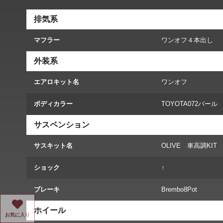
排気系
マフラー
ワンオフ４本出し
外装系
エアロキット名
ワンオフ
ボディカラー
TOYOTA072パール
サスペンション
サスキット名
OLIVE 車高調KIT
ショック
↑
ブレーキ
Brembo8Pot
ホイール
お気に入り